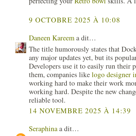
perfecting your
Retro bowl
skills. À l
9 OCTOBRE 2025 À 10:08
Daneen Kareem
a dit…
The title humorously states that Dock
any major updates yet, but its popula
Developers use it to easily run their
them, companies like
logo designer i
working hard to make their work mor
working hard. Despite the new changes
reliable tool.
14 NOVEMBRE 2025 À 14:39
Seraphina
a dit…