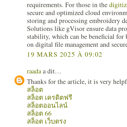
requirements. For those in the
digitiz
secure and optimized cloud environme
storing and processing embroidery des
Solutions like gVisor ensure data pr
stability, which can be beneficial for
on digital file management and secur
19 MARS 2025 À 09:02
raada
a dit…
Thanks for the article, it is very he
สล็อต
สล็อต เครดิตฟรี
สล็อตออนไลน์
สล็อต 66
สล็อต เว็บตรง