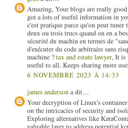
Amazing, Your blogs are really good 
got a lots of useful information in y
c'est pratique parce qu'on peut tuner t
deux ou trois trucs quand on en a bes
sécurité du machin en termes de "sa
d'exécuter du code arbitraire sans ris
machine ?
tax and estate lawyer
, It i
useful to all. Keeps sharing more usef
6 NOVEMBRE 2023 À 14:33
james anderson
a dit…
Your decryption of Linux's container
on the intricacies of security and is
Exploring alternatives like KataCont
valuable layer to address potential ke