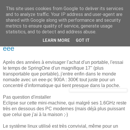
This site uses cookies from Google to deliver its services
new Blog( perso );
and to analyze traffic. Your IP address and user-agent are
shared with Google along with performance and security
metrics to ensure quality of service, generate usage
Yet another Java blog, comme on dit
statistics, and to detect and address abuse.
LEARN MORE
GOT IT
26 août 2008
eee
Après des années à envisager l'achat d'un portable, l'essai
le temps de SpringOne d'un magnifique 17" (plus
transportable que portable), j'entre enfin dans le monde
nomade avec un eee-pc 900A : 300€ tout juste pour un
concentré d'informatique qui tient presque dans la poche.
Pas question d'installer
Eclipse sur cette mini-machine, qui malgré ses 1.6GHz reste
très en dessous des PC modernes (mais déjà plus puissant
que celui que j'ai à la maison ;-)
Le système linux utilisé est très convivial, même pour un