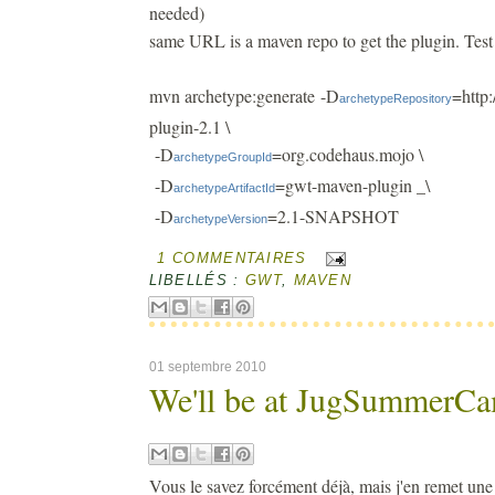
needed)
same URL is a maven repo to get the plugin. Test it
mvn archetype:generate -D
=http:
archetypeRepository
plugin-2.1 \
-D
=org.codehaus.mojo \
archetypeGroupId
-D
=gwt-maven-plugin _\
archetypeArtifactId
-D
=2.1-SNAPSHOT
archetypeVersion
1 COMMENTAIRES
LIBELLÉS :
GWT
,
MAVEN
01 septembre 2010
We'll be at JugSummerCa
Vous le savez forcément déjà, mais j'en remet une