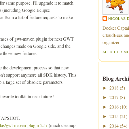
or same purpose. I'll upgrade it to match
 (including Google Eclipse
e Team a list of feature requests to make
NICOLAS 
Docker Captai
CloudBees an
releases of gwt-maven plugin for next GWT
organizer
om changes made on Google side, and the
 those new features.
AFFICHER M
 the development process so that new
n't support anymore all SDK history. This
Blog Archi
 a large set of obsolete parameters.
2018
(5)
►
rite toolkit in near future !
2017
(8)
►
2016
(10)
►
2015
(21)
►
t SNAPSHOT.
olas/gwt-maven-plugin-2.1/
(much cleanup
2014
(54)
►