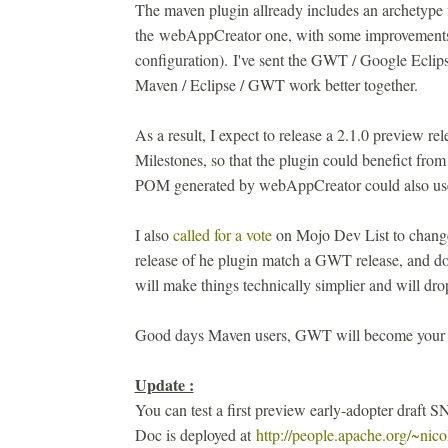
The maven plugin allready includes an archetype f
the webAppCreator one, with some improvements
configuration). I've sent the GWT / Google Eclips
Maven / Eclipse / GWT work better together.
As a result, I expect to release a 2.1.0 preview 
Milestones, so that the plugin could benefict fr
POM generated by webAppCreator could also use
I also
called for a vote
on Mojo Dev List to change
release of he plugin match a GWT release, and do
will make things technically simplier and will drop
Good days Maven users, GWT will become your favo
Update :
You can test a first preview early-adopter draf
Doc is deployed at
http://people.apache.org/~nic