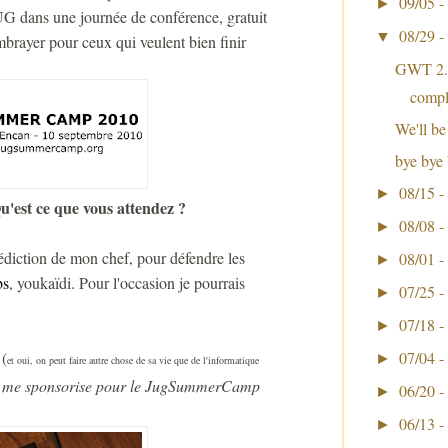
09/05 -
►
UG dans une journée de conférence, gratuit
08/29 -
▼
mbrayer pour ceux qui veulent bien finir
GWT 2.1
compl
We'll b
bye bye
08/15 -
►
'est ce que vous attendez ?
08/08 -
►
édiction de mon chef, pour défendre les
08/01 -
►
bs
, youkaïdi. Pour l'occasion je pourrais
07/25 -
►
07/18 -
►
07/04 -
(
►
et oui, on peut faire autre chose de sa vie que de l'informatique
tu me sponsorise pour le JugSummerCamp
06/20 -
►
06/13 -
►