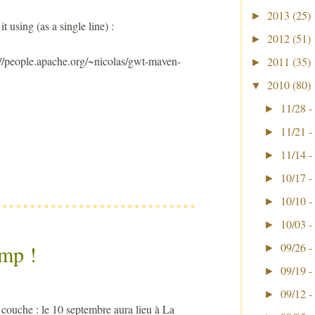
2013
(25)
►
 using (as a single line) :
2012
(51)
►
//people.apache.org/~nicolas/gwt-maven-
2011
(35)
►
2010
(80)
▼
11/28 -
►
11/21 -
►
11/14 -
►
10/17 -
►
10/10 -
►
10/03 -
►
09/26 -
mp !
►
09/19 -
►
09/12 -
►
 couche : le 10 septembre aura lieu à La