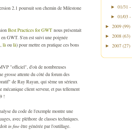
01/31 -
►
version 2.1 poursuit son chemin de Milestone
01/03 -
►
2009
(99)
►
ssion
Best Practices for GWT
nous présentait
2008
(63)
►
n en GWT. S'en est suivi une poignée
i
,
là
ou
là
) pour mettre en pratique ces bons
2007
(27)
►
VP "officiel", d'où de nombreuses
ne grosse attente du côté du forum des
oratif" de Ray Rayan, qui sème un sérieux
e mécanique client serveur, et pas tellement
9 !
analyse du code de l'exemple montre une
uages, avec pléthore de classes techniques.
 doit
in fine
être générée par l'outillage.