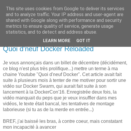
This site uses cookies from Google to deliver its services
new Blog( perso );
and to analyze traffic. Your IP address and user-agent are
shared with Google along with performance and security
metrics to ensure quality of service, generate usage
Yet another Java blog, comme on dit
statistics, and to detect and address abuse.
LEARN MORE
GOT IT
09 juin 2017
Quoi d'neuf Docker Reloaded
Je vous annonçais dans un billet de décembre (décidément,
ce blog n'est plus très prolifique...) mettre un terme à ma
chaine Youtube "Quoi d'neuf Docker". Cet article avait fait
suite à plusieurs mois à tenter de me motiver pour sortir une
vidéo sur Docker Swarm, qui aurait fait suite à son
lancement à la DockerCon'16. Enregistrée deux fois, la
vidéo manquait du peps que je veux insuffler dans mes
vidéos, le texte était bancal, les tentatives de montage
laborieuse (si tu as de la merde en entrée...)
BREF, j'ai baissé les bras, à contre coeur, mais constatant
mon incapacité à avancer