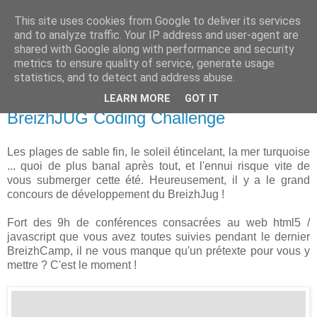
This site uses cookies from Google to deliver its services
new Blog( perso );
and to analyze traffic. Your IP address and user-agent are
shared with Google along with performance and security
metrics to ensure quality of service, generate usage
Yet another Java blog, comme on dit
statistics, and to detect and address abuse.
LEARN MORE
GOT IT
24 juillet 2013
BreizhJUG Coding Challenge
Les plages de sable fin, le soleil étincelant, la mer turquoise
... quoi de plus banal après tout, et l'ennui risque vite de
vous submerger cette été. Heureusement, il y a le grand
concours de développement du BreizhJug !
Fort des 9h de conférences consacrées au web html5 /
javascript que vous avez toutes suivies pendant le dernier
BreizhCamp, il ne vous manque qu'un prétexte pour vous y
mettre ? C'est le moment !