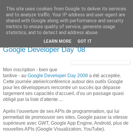
This site uses cookies from Google to deliver its services
new Blog( perso );
and to analyze traffic. Your IP address and user-agent are
shared with Google along with performance and security
metrics to ensure quality of service, generate usage
Yet another Java blog, comme on dit
statistics, and to detect and address abuse.
LEARN MORE
GOT IT
21 août 2008
Google Developer Day '08
Mon inscription - bien que
tardive - au
Google Developer Day 2008
a été acceptée.
Cette journée atelier/conférence autour des outils Google
pour les développeurs rencontre un succès qui dépasse
largement ses capacités d'accueil, d'ou un passage quasi
obligé par la liste d'attente ...
Après l'ouverture de ses APIs de programmation, qui lui
permettait de promouvoir ses sites, Google passe la vitesse
supérieure avec GWT, Google App Engine, Androïd, plus de
nouvelles APIs (Google Visualization, YouTube).