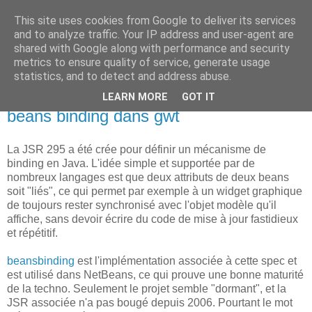
This site uses cookies from Google to deliver its services
new Blog( perso );
and to analyze traffic. Your IP address and user-agent are
shared with Google along with performance and security
metrics to ensure quality of service, generate usage
Yet another Java blog, comme on dit
statistics, and to detect and address abuse.
LEARN MORE
GOT IT
17 décembre 2008
beans binding dans gwt
La JSR 295 a été crée pour définir un mécanisme de
binding en Java. L'idée simple et supportée par de
nombreux langages est que deux attributs de deux beans
soit "liés", ce qui permet par exemple à un widget graphique
de toujours rester synchronisé avec l'objet modèle qu'il
affiche, sans devoir écrire du code de mise à jour fastidieux
et répétitif.
beansbinding
est l'implémentation associée à cette spec et
est utilisé dans NetBeans, ce qui prouve une bonne maturité
de la techno. Seulement le projet semble "dormant", et la
JSR associée n'a pas bougé depuis 2006. Pourtant le mot