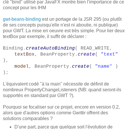
clé "bind" utilisé par JavaFX montre bien l'importance de ce
concept pour les IHM
gwt-beans-binding
est un portage de la JSR 295 (ou plutôt
de ses concepts puisqu'elle n'est ni aboutie, ni publique)
pour GWT. La mise en oeuvre est très simple. Pour lier deux
textBox par exemple, il suffit de déclarer :
Binding.
createAutoBinding
( READ_WRITE,
textBox
, BeanProperty.
create
(
"text"
),
model
, BeanProperty.
create
(
"name
"
)
);
L'équivalent codé "à la main" nécessite de définit de
nombreux PropertyChangeListeners (NB: quand seront-ils
supportés en standard par GWT ?).
Pourquoi se focaliser sur ce projet, encore en version 0.2,
alors que d'autres options comme Gwittir offrent des
solutions comparables ?
D'une part, parce que quelque soit l'évolution de