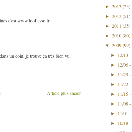
2013
(25)
►
2012
(51)
►
lines c'est www.loof.asso.fr
2011
(35)
►
2010
(80)
►
2009
(99)
▼
12/13 -
►
dans un coin, je trouve ça très bien vu.
12/06 -
►
11/29 -
►
11/22 -
►
l
Article plus ancien
11/15 -
►
11/08 -
►
11/01 -
►
10/18 -
►