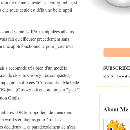
 tout (et même le reste) est configurable, si
 elle toute seule est déjà une belle appli
sont des entités JPA manipulées ailleurs.
avais fait qu'éffleurer précédement sans
'ai une appli fonctionnelle pour gérer mes
SUBSCRIB
ais s'accomode très bien d'un modèle
taxe de closure Groovy très compactes)
RSS feed
compagnon suffixées "Constraints". Ma belle
0% java (Groovy fait encore un peu "geek")
tion Grails.
About Me
nel. Les IDE le supportent de mieux en
rameworks et plugins pour Grails se
s décideurs ... et paradoxalement ce n'est