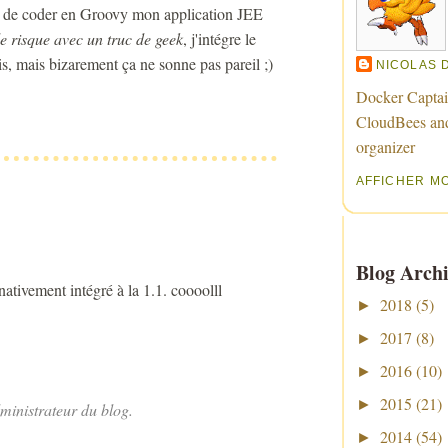
que de coder en Groovy mon application JEE
e risque avec un truc de geek
, j'intégre le
s, mais bizarement ça ne sonne pas pareil ;)
NICOLAS 
Docker Captai
CloudBees an
organizer
AFFICHER M
Blog Archi
ativement intégré à la 1.1. coooolll
2018
(5)
►
2017
(8)
►
2016
(10)
►
2015
(21)
►
inistrateur du blog.
2014
(54)
►