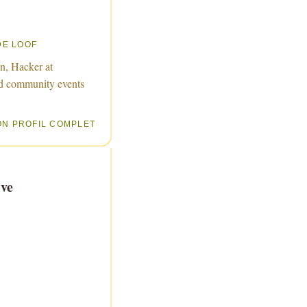
DE LOOF
n, Hacker at
d community events
ON PROFIL COMPLET
ve