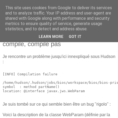
This site uses cookies from Google to deliver its services
new Blog( perso );
and to analyze traffic. Your IP address and user-agent are
shared with Google along with performance and security
metrics to ensure quality of service, generate usage
Yet another Java blog, comme on dit
statistics, and to detect and address abuse.
LEARN MORE
GOT IT
06 mai 2009
compile, compile pas
Je rencontre un problème jusqu'ici innexpliqué sous Hudson
:
[INFO] Compilation failure
/home/hudson/.hudson/jobs/bios/workspace/bios/bios-pri
symbol  : method partName()
location: @interface javax.jws.WebParam
Je suis tombé sur ce qui semble bien être un bug "rigolo" :
Voici la description de la classe WebParam (définie par la