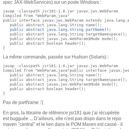
spec JAX-WebServices) sur un poste Windows :
javap -classpath jsr181-1.0.jar javax.jws.WebParam
Compiled from "WebParam.java"
public interface javax.jws.WebParam extends java.lang.
   public abstract java.lang.String name();
public abstract java.lang.String partName()
;
   public abstract java.lang.String targetNamespace();
   public abstract javax.jws.WebParam$Mode mode();
   public abstract boolean header();
}
La même commande, passée sur Hudson (Solaris) :
javap -classpath jsr181-1.0.jar javax.jws.WebParam
Compiled from "WebParam.java"public interface javax.jw
   public abstract java.lang.String name();
   public abstract java.lang.String targetNamespace();
   public abstract javax.jws.WebParam$Mode mode();
   public abstract boolean header();
}
Pas de partName :'(
En gros, la librairie de référence jsr181 que j'ai récupérée
est bugguée ... D'ailleurs, elle n'est pas dispo dans le repo
maven "central" et le lien dans le POM Maven est cassé - il