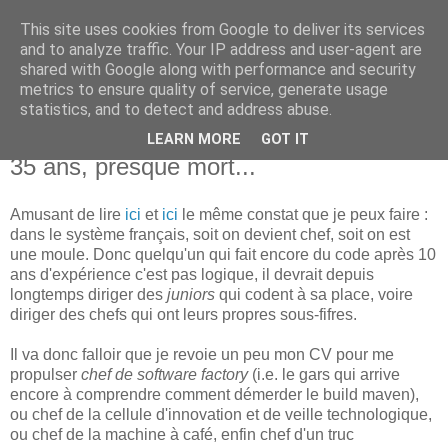
This site uses cookies from Google to deliver its services
new Blog( perso );
and to analyze traffic. Your IP address and user-agent are
shared with Google along with performance and security
metrics to ensure quality of service, generate usage
Yet another Java blog, comme on dit
statistics, and to detect and address abuse.
LEARN MORE
GOT IT
31 juillet 2009
35 ans, presque mort...
Amusant de lire
ici
et
ici
le même constat que je peux faire :
dans le système français, soit on devient chef, soit on est
une moule. Donc quelqu'un qui fait encore du code après 10
ans d'expérience c'est pas logique, il devrait depuis
longtemps diriger des
juniors
qui codent à sa place, voire
diriger des chefs qui ont leurs propres sous-fifres.
Il va donc falloir que je revoie un peu mon CV pour me
propulser
chef de software factory
(i.e. le gars qui arrive
encore à comprendre comment démerder le build maven),
ou chef de la cellule d'innovation et de veille technologique,
ou chef de la machine à café, enfin chef d'un truc