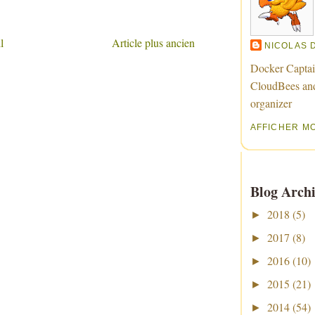
l
Article plus ancien
NICOLAS 
Docker Captai
CloudBees an
organizer
AFFICHER M
Blog Archi
2018
(5)
►
2017
(8)
►
2016
(10)
►
2015
(21)
►
2014
(54)
►