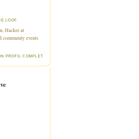
DE LOOF
n, Hacker at
d community events
ON PROFIL COMPLET
ve