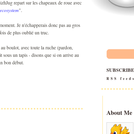
eizhJug repart sur les chapeaux de roue avec
 ecosystem
".
 moment. Je n'échapperais donc pas au gros
ois de plus oublié un truc.
n au boulot, avec toute la ruche (pardon,
t sous un tapis - disons que si on arrive au
 un bon début.
SUBSCRIB
RSS feed
About Me