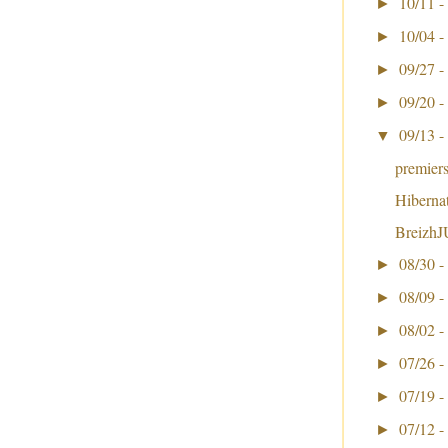
10/11 -
►
10/04 -
►
09/27 -
►
09/20 -
►
09/13 -
▼
premier
Hiberna
BreizhJ
08/30 -
►
08/09 -
►
08/02 -
►
07/26 -
►
07/19 -
►
07/12 -
►