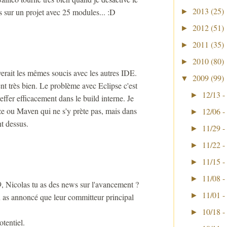
2013
(25)
s sur un projet avec 25 modules... :D
►
2012
(51)
►
2011
(35)
►
2010
(80)
►
erait les mêmes soucis avec les autres IDE.
2009
(99)
▼
nt très bien. Le problème avec Eclipse c'est
12/13 -
►
effer efficacement dans le build interne. Je
naze ou Maven qui ne s'y prète pas, mais dans
12/06 -
►
t dessus.
11/29 -
►
11/22 -
►
11/15 -
►
11/08 -
►
9, Nicolas tu as des news sur l'avancement ?
11/01 -
►
u as annoncé que leur committeur principal
10/18 -
►
tentiel.