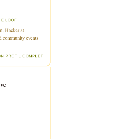
DE LOOF
n, Hacker at
d community events
ON PROFIL COMPLET
ve