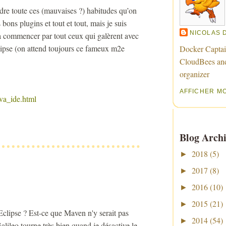
endre toute ces (mauvaises ?) habitudes qu’on
 bons plugins et tout et tout, mais je suis
NICOLAS 
 à commencer par tout ceux qui galèrent avec
ipse (on attend toujours ce fameux m2e
Docker Captai
CloudBees an
organizer
AFFICHER M
ava_ide.html
Blog Archi
2018
(5)
►
2017
(8)
►
2016
(10)
►
2015
(21)
►
'Eclipse ? Est-ce que Maven n'y serait pas
2014
(54)
►
ileo tourne très bien quand je désactive le