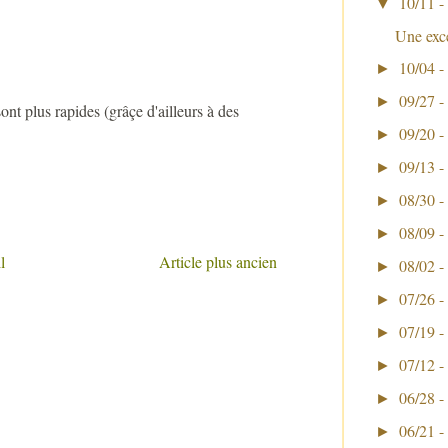
10/11 -
▼
Une exce
10/04 -
►
09/27 -
►
ont plus rapides (grâçe d'ailleurs à des
09/20 -
►
09/13 -
►
08/30 -
►
08/09 -
►
l
Article plus ancien
08/02 -
►
07/26 -
►
07/19 -
►
07/12 -
►
06/28 -
►
06/21 -
►