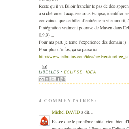
Reste qu’il va falloir franchir le pas de dés-appr
a si chèrement acquises sous Eclipse, identifier les
convaincu que ce billet d’entrée sera vite amorti,
l’intégration vraiment pourave de Maven dans Ecl
0.9.9) ...
Pour ma part, je tente l’expérience dès demain :)
Pour plus d’infos, ça se passe ici :
http://www.jetbrains.com/idea/nextversion/free_j
LIBELLÉS :
ECLIPSE
,
IDEA
4 COMMENTAIRES:
Michel DAVID
a dit…
Est-ce que le problème initial vient bien d
pour quelque chose ? Perso mon Eclipse Gal