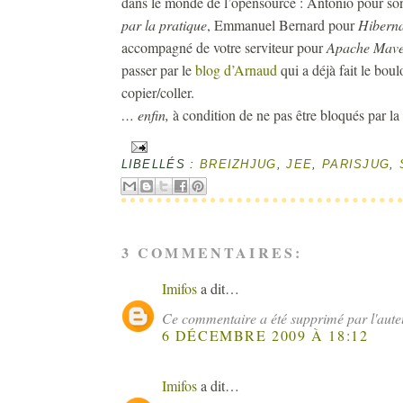
dans le monde de l’opensource : Antonio pour son
par la pratique
, Emmanuel Bernard pour
Hiberna
accompagné de votre serviteur pour
Apache Mav
passer par le
blog d’Arnaud
qui a déjà fait le bo
copier/coller.
… enfin,
à condition de ne pas être bloqués par l
LIBELLÉS :
BREIZHJUG
,
JEE
,
PARISJUG
,
3 COMMENTAIRES:
Imifos
a dit…
Ce commentaire a été supprimé par l'aute
6 DÉCEMBRE 2009 À 18:12
Imifos
a dit…