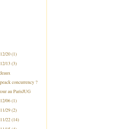
 12/20
(1)
 12/13
(3)
adeaux
speack concurrency ?
 tour au ParisJUG
 12/06
(1)
 11/29
(2)
 11/22
(14)
 11/15
(4)