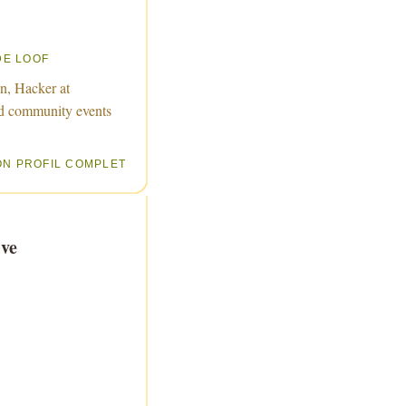
DE LOOF
n, Hacker at
d community events
ON PROFIL COMPLET
ve