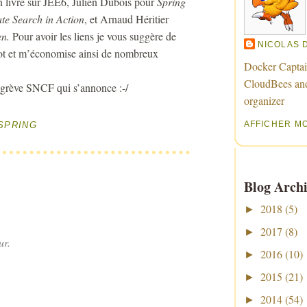
 livre sur JEE6, Julien Dubois pour
Spring
te Search in Action
, et Arnaud Héritier
en.
Pour avoir les liens je vous suggère de
NICOLAS 
ulot et m’économise ainsi de nombreux
Docker Captai
CloudBees an
a grève SNCF qui s’annonce :-/
organizer
AFFICHER M
SPRING
Blog Archi
2018
(5)
►
2017
(8)
►
ur.
2016
(10)
►
2015
(21)
►
2014
(54)
►