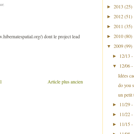
ur.
2013
(25)
►
2012
(51)
►
2011
(35)
►
2010
(80)
hibernatespatial.org/) dont le project lead
►
2009
(99)
▼
12/13 -
►
12/06 -
▼
Idées c
l
Article plus ancien
do you 
un petit
11/29 -
►
11/22 -
►
11/15 -
►
11/08 -