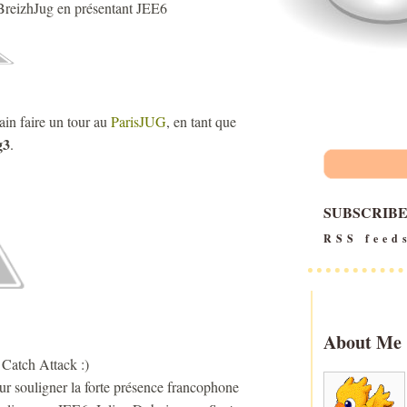
 BreizhJug en présentant JEE6
main faire un tour au
ParisJUG
, en tant que
g3
.
SUBSCRIB
RSS feed
About Me
 Catch Attack :)
ur souligner la forte présence francophone