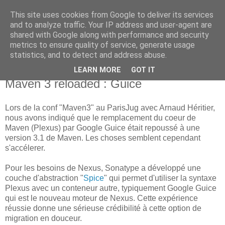
This site uses cookies from Google to deliver its services
new Blog( perso );
and to analyze traffic. Your IP address and user-agent are
shared with Google along with performance and security
metrics to ensure quality of service, generate usage
Yet another Java blog, comme on dit
statistics, and to detect and address abuse.
LEARN MORE
GOT IT
07 juin 2010
Maven 3 reloaded : Guice
Lors de la conf "Maven3" au ParisJug avec Arnaud Héritier,
nous avons indiqué que le remplacement du coeur de
Maven (Plexus) par Google Guice était repoussé à une
version 3.1 de Maven. Les choses semblent cependant
s'accélerer.
Pour les besoins de Nexus, Sonatype a développé une
couche d'abstraction "
Spice
" qui permet d'utiliser la syntaxe
Plexus avec un conteneur autre, typiquement Google Guice
qui est le nouveau moteur de Nexus. Cette expérience
réussie donne une sérieuse crédibilité à cette option de
migration en douceur.