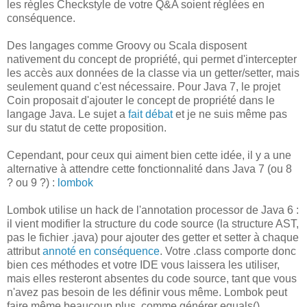
les règles Checkstyle de votre Q&A soient réglées en
conséquence.
Des langages comme Groovy ou Scala disposent
nativement du concept de propriété, qui permet d'intercepter
les accès aux données de la classe via un getter/setter, mais
seulement quand c'est nécessaire. Pour Java 7, le projet
Coin proposait d'ajouter le concept de propriété dans le
langage Java. Le sujet a
fait débat
et je ne suis même pas
sur du statut de cette proposition.
Cependant, pour ceux qui aiment bien cette idée, il y a une
alternative à attendre cette fonctionnalité dans Java 7 (ou 8
? ou 9 ?) :
lombok
Lombok utilise un hack de l'annotation processor de Java 6 :
il vient modifier la structure du code source (la structure AST,
pas le fichier .java) pour ajouter des getter et setter à chaque
attribut
annoté en conséquence
. Votre .class comporte donc
bien ces méthodes et votre IDE vous laissera les utiliser,
mais elles resteront absentes du code source, tant que vous
n'avez pas besoin de les définir vous même. Lombok peut
faire même beaucoup plus, comme générer equals(),