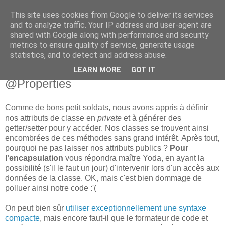
This site uses cookies from Google to deliver its services
new Blog( perso );
and to analyze traffic. Your IP address and user-agent are
shared with Google along with performance and security
metrics to ensure quality of service, generate usage
Yet another Java blog, comme on dit
statistics, and to detect and address abuse.
LEARN MORE
GOT IT
05 octobre 2010
@Properties
Comme de bons petit soldats, nous avons appris à définir
nos attributs de classe en
private
et à générer des
getter/setter pour y accéder. Nos classes se trouvent ainsi
encombrées de ces méthodes sans grand intérêt. Après tout,
pourquoi ne pas laisser nos attributs publics ?
Pour
l'encapsulation
vous répondra maître Yoda, en ayant la
possibilité (s'il le faut un jour) d'intervenir lors d'un accès aux
données de la classe. OK, mais c'est bien dommage de
polluer ainsi notre code :'(
On peut bien sûr
utiliser exceptionnellement une syntaxe
compacte
, mais encore faut-il que le formateur de code et