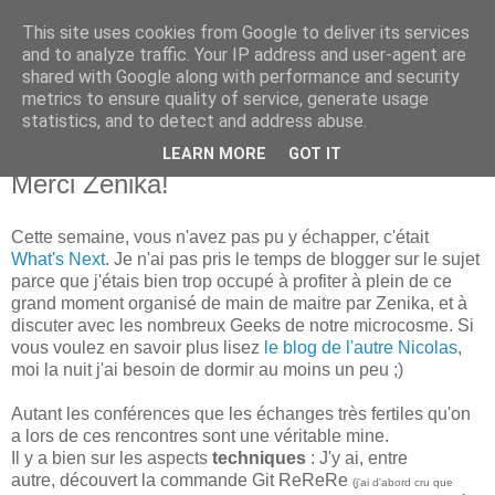
This site uses cookies from Google to deliver its services
new Blog( perso );
and to analyze traffic. Your IP address and user-agent are
shared with Google along with performance and security
metrics to ensure quality of service, generate usage
Yet another Java blog, comme on dit
statistics, and to detect and address abuse.
LEARN MORE
GOT IT
29 mai 2011
Merci Zenika!
Cette semaine, vous n'avez pas pu y échapper, c'était
What's Next
. Je n'ai pas pris le temps de blogger sur le sujet
parce que j'étais bien trop occupé à profiter à plein de ce
grand moment organisé de main de maitre par Zenika, et à
discuter avec les nombreux Geeks de notre microcosme. Si
vous voulez en savoir plus lisez
le blog de l'autre Nicolas
,
moi la nuit j'ai besoin de dormir au moins un peu ;)
Autant les conférences que les échanges très fertiles qu'on
a lors de ces rencontres sont une véritable mine.
Il y a bien sur les aspects
techniques
: J'y ai, entre
autre, découvert la commande Git ReReRe
(j'ai d'abord cru que