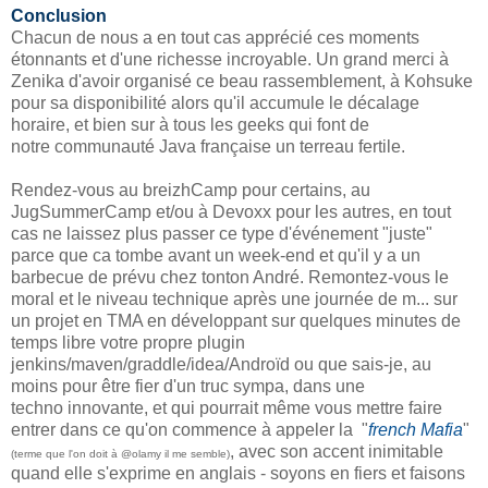
Conclusion
Chacun de nous a en tout cas apprécié ces moments
étonnants et d'une richesse incroyable. Un grand merci à
Zenika d'avoir organisé ce beau rassemblement, à Kohsuke
pour sa disponibilité alors qu'il accumule le décalage
horaire, et bien sur à tous les geeks qui font de
notre communauté Java française un terreau fertile.
Rendez-vous au breizhCamp pour certains, au
JugSummerCamp et/ou à Devoxx pour les autres, en tout
cas ne laissez plus passer ce type d'événement "juste"
parce que ca tombe avant un week-end et qu'il y a un
barbecue de prévu chez tonton André. Remontez-vous le
moral et le niveau technique après une journée de m... sur
un projet en TMA en développant sur quelques minutes de
temps libre votre propre plugin
jenkins/maven/graddle/idea/Androïd ou que sais-je, au
moins pour être fier d'un truc sympa, dans une
techno innovante, et qui pourrait même vous mettre faire
entrer dans ce qu'on commence à appeler la "
french Mafia
"
, avec son accent inimitable
(terme que l'on doit à @olamy il me semble)
quand elle s'exprime en anglais - soyons en fiers et faisons