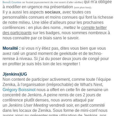
qui m'a obligée
Benoît Courtine
se foutait joyeusement de moi avant d'aller vérifier)
à modifier en urgence ma présentation
.
(voir plus bas)
Il y a aussi les aspects
sociaux
, avec toutes ces
personnalités connues et moins connues qui font la richesse
de notre milieu. Une idée d'ailleurs pour les prochaines
conférences : en plus des noms , mettez le
compte twitter
des participants
sur les badges, nous sommes nombreux à
nous connaitre par ce biais sans le savoir.
Moralité :
si vous n'y étiez pas, dites vous bien que vous
avez raté un grand moment de geekitude et de techno-
remise à niveau. Si j'ai du poser deux jours de congé pour
en profiter je suis très loin de les regretter !
J(enkins)UG
Non content de participer activement, comme toute l'équipe
Zenika, à l'organisation (irréprochable) de What's Next,
Grégory Boissinot
nous a offert en cette fin de semaine un
concentré de Jenkins. A peine remis de ces 2 jours de
conférence plutôt denses, nous avons attaqué par
un
Jenkins User Meeting
vendredi soir, en petit commité
dans les locaux de Zenika. Sous forme de mini-conf nous
avons ainsi pu présenter notre utilisation de Jenkins, nos