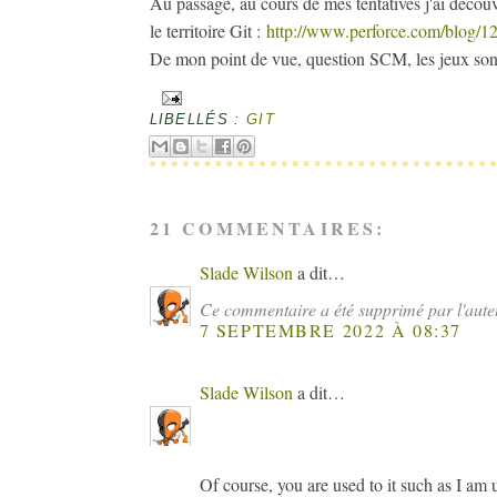
Au passage, au cours de mes tentatives j'ai découv
le territoire Git :
http://www.perforce.com/blog/12
De mon point de vue, question SCM, les jeux sont 
LIBELLÉS :
GIT
21 COMMENTAIRES:
Slade Wilson
a dit…
Ce commentaire a été supprimé par l'aute
7 SEPTEMBRE 2022 À 08:37
Slade Wilson
a dit…
Of course, you are used to it such as I am