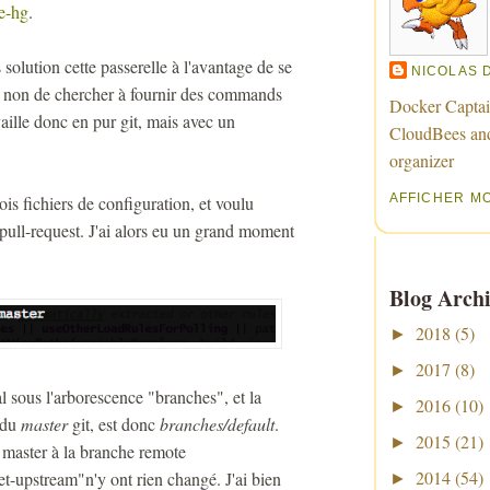
e-hg
.
solution cette passerelle à l'avantage de se
NICOLAS 
et non de chercher à fournir des commands
Docker Captai
aille donc en pur git, mais avec un
CloudBees an
organizer
AFFICHER M
ois fichiers de configuration, et voulu
pull-request. J'ai alors eu un grand moment
Blog Archi
2018
(5)
►
2017
(8)
►
l sous l'arborescence "branches", et la
2016
(10)
►
 du
master
git, est donc
branches/default
.
2015
(21)
►
n master à la branche remote
2014
(54)
et-upstream"n'y ont rien changé. J'ai bien
►