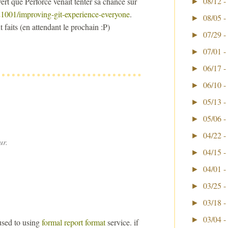
08/12 -
ert que Perforce venait tenter sa chance sur
►
1001/improving-git-experience-everyone
.
08/05 -
►
faits (en attendant le prochain :P)
07/29 -
►
07/01 -
►
06/17 -
►
06/10 -
►
05/13 -
►
05/06 -
►
04/22 -
►
ur.
04/15 -
►
04/01 -
►
03/25 -
►
03/18 -
►
03/04 -
►
 used to using
formal report format
service. if