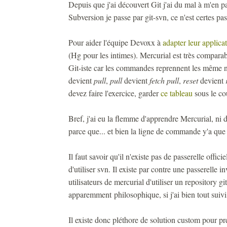
Depuis que j'ai découvert Git j'ai du mal à m'en pas
Subversion je passe par git-svn, ce n'est certes pas
Pour aider l'équipe Devoxx à
adapter leur applic
(Hg pour les intimes). Mercurial est très compara
Git-iste car les commandes reprennent les même n
devient
pull
,
pull
devient
fetch pull
,
reset
devient
devez faire l'exercice, garder
ce tableau
sous le co
Bref, j'ai eu la flemme d'apprendre Mercurial, ni d
parce que... et bien la ligne de commande y'a que ç
Il faut savoir qu'il n'existe pas de passerelle offic
d'utiliser svn. Il existe par contre une passerelle 
utilisateurs de mercurial d'utiliser un repository gi
apparemment philosophique, si j'ai bien tout suivi 
Il existe donc pléthore de solution custom pour pr