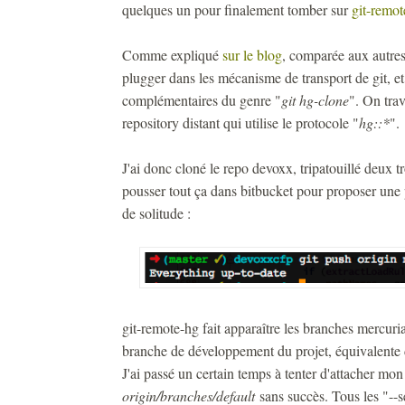
quelques un pour finalement tomber sur
git-remot
Comme expliqué
sur le blog
, comparée aux autres 
plugger dans les mécanisme de transport de git, 
complémentaires du genre "
git hg-clone
". On trav
repository distant qui utilise le protocole "
hg::*
".
J'ai donc cloné le repo devoxx, tripatouillé deux tr
pousser tout ça dans bitbucket pour proposer une 
de solitude :
git-remote-hg fait apparaître les branches mercuria
branche de développement du projet, équivalente
J'ai passé un certain temps à tenter d'attacher mo
origin/branches/default
sans succès. Tous les "--s