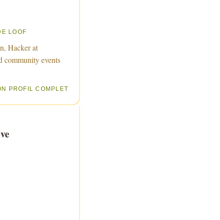
DE LOOF
n, Hacker at
d community events
ON PROFIL COMPLET
ve