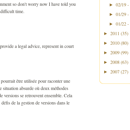
ignment so don't worry now I have told you
02/19 -
►
ifficult time.
01/29 -
►
01/22 -
►
2011
(35)
►
2010
(80)
►
provide a legal advice, represent in court
2009
(99)
►
2008
(63)
►
2007
(27)
►
ourrait être utilisée pour raconter une
ne situation absurde où deux méthodes
e versions se retrouvent ensemble. Cela
 défis de la gestion de versions dans le