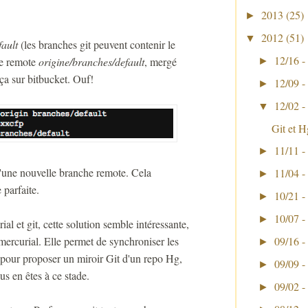
2013
(25)
►
2012
(51)
▼
ault
(les branches git peuvent contenir le
12/16 -
che remote
origine/branches/default
, mergé
►
 ça sur bitbucket. Ouf!
12/09 -
►
12/02 -
▼
Git et H
11/11 -
►
'une nouvelle branche remote. Cela
11/04 -
►
 parfaite.
10/21 -
►
10/07 -
►
al et git, cette solution semble intéressante,
09/16 -
mercurial. Elle permet de synchroniser les
►
e pour proposer un miroir Git d'un repo Hg,
09/09 -
►
us en êtes à ce stade.
09/02 -
►