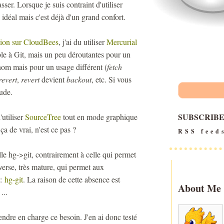
ser. Lorsque je suis contraint d'utiliser
 idéal mais c'est déjà d'un grand confort.
ation sur CloudBees
, j'ai du utiliser
Mercurial
ble à Git, mais un peu déroutantes pour un
om mais pour un usage différent (
fetch
revert
,
revert
devient
backout
, etc. Si vous
ude.
SUBSCRIB
'utiliser
SourceTree
tout en mode graphique
a de vrai, n'est ce pas ?
RSS feed
ielle hg->git, contrairement à celle qui permet
inverse, très mature, qui permet aux
t:
hg-git
. La raison de cette absence est
About Me
...
endre en charge ce besoin. J'en ai donc testé