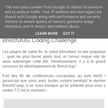
This site uses cookies from Google to deliver its services
new Blog( perso );
and to analyze traffic. Your IP address and user-agent are
shared with Google along with performance and security
metrics to ensure quality of service, generate usage
Yet another Java blog, comme on dit
statistics, and to detect and address abuse.
LEARN MORE
GOT IT
24 juillet 2013
BreizhJUG Coding Challenge
Les plages de sable fin, le soleil étincelant, la mer turquoise
... quoi de plus banal après tout, et l'ennui risque vite de
vous submerger cette été. Heureusement, il y a le grand
concours de développement du BreizhJug !
Fort des 9h de conférences consacrées au web html5 /
javascript que vous avez toutes suivies pendant le dernier
BreizhCamp, il ne vous manque qu'un prétexte pour vous y
mettre ? C'est le moment !