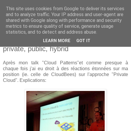
This site uses cookies from Google to deliver its services
new Blog( perso );
and to analyze traffic. Your IP address and user-agent are
shared with Google along with performance and security
metrics to ensure quality of service, generate usage
Yet another Java blog, comme on dit
statistics, and to detect and address abuse.
LEARN MORE
GOT IT
29 septembre 2013
private, public, hybrid
Après mon talk "Cloud Patterns"et comme presque à
chaque fois j'ai eu droit à des réactions étonnées sur ma
position (ie. celle de CloudBees) sur l'approche "Private
Cloud". Explications: