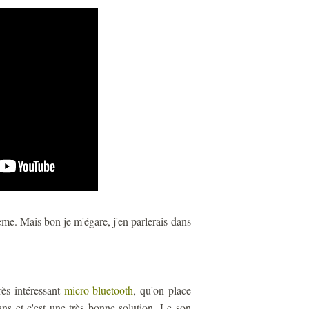
lème. Mais bon je m'égare, j'en parlerais dans
rès intéressant
micro bluetooth
, qu'on place
ans et c'est une très bonne solution. Le son