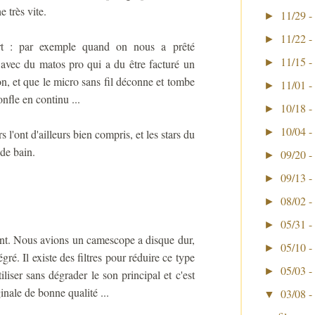
 très vite.
11/29 -
►
11/22 -
►
ert : par exemple quand on nous a prêté
11/15 -
avec du matos pro qui a du être facturé un
►
tion, et que le micro sans fil déconne et tombe
11/01 -
►
nfle en continu ...
10/18 -
►
10/04 -
►
s l'ont d'ailleurs bien compris, et les stars du
 de bain.
09/20 -
►
09/13 -
►
08/02 -
►
05/31 -
►
nt. Nous avions un camescope a disque dur,
05/10 -
►
ré. Il existe des filtres pour réduire ce type
05/03 -
►
liser sans dégrader le son principal et c'est
nale de bonne qualité ...
03/08 -
▼