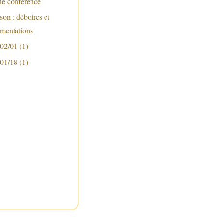
ne conférence
 son : déboires et
imentations
 02/01
(1)
 01/18
(1)