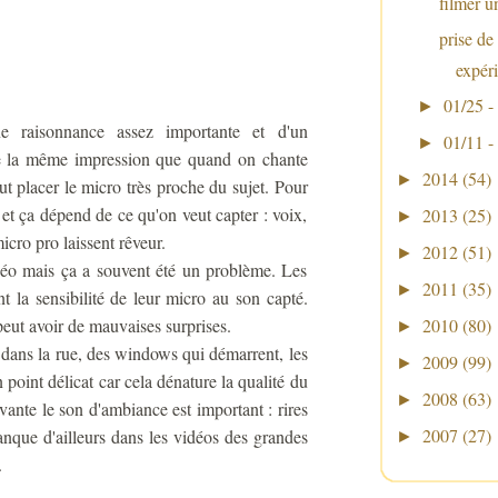
filmer u
prise de
expér
01/25 -
►
e raisonnance assez importante et d'un
01/11 -
►
ne la même impression que quand on chante
2014
(54)
►
ut placer le micro très proche du sujet. Pour
- et ça dépend de ce qu'on veut capter : voix,
2013
(25)
►
cro pro laissent rêveur.
2012
(51)
►
vidéo mais ça a souvent été un problème. Les
2011
(35)
►
 la sensibilité de leur micro au son capté.
eut avoir de mauvaises surprises.
2010
(80)
►
s dans la rue, des windows qui démarrent, les
2009
(99)
►
 point délicat car cela dénature la qualité du
2008
(63)
►
ante le son d'ambiance est important : rires
2007
(27)
anque d'ailleurs dans les vidéos des grandes
►
.