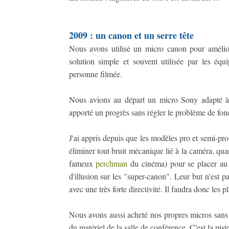
2009 : un canon et un serre tête
Nous avons utilisé un micro canon pour amélior
solution simple et souvent utilisée par les équ
personne filmée.
Nous avions au départ un micro Sony adapté à 
apporté un progrès sans régler le problème de fon
J'ai appris depuis que les modèles pro et semi-pr
éliminer tout bruit mécanique lié à la caméra, qua
fameux
perchman
du cinéma) pour se placer au p
d'illusion sur les "super-canon". Leur but n'est pa
avec une très forte directivité. Il faudra donc les p
Nous avons aussi acheté nos propres micros sans 
du matériel de la salle de conférence. C'est la piste