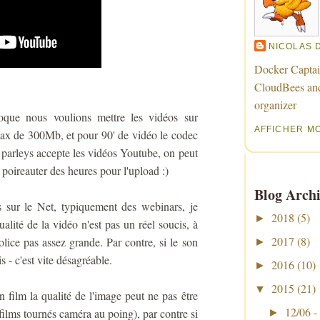
NICOLAS 
Docker Captai
CloudBees an
organizer
poque nous voulions mettre les vidéos sur
AFFICHER M
 max de 300Mb, et pour 90' de vidéo le codec
s parleys accepte les vidéos Youtube, on peut
poireauter des heures pour l'upload :)
Blog Archi
s sur le Net, typiquement des webinars, je
2018
(5)
►
alité de la vidéo n'est pas un réel soucis, à
2017
(8)
lice pas assez grande. Par contre, si le son
►
s - c'est vite désagréable.
2016
(10)
►
2015
(21)
▼
n film la qualité de l'image peut ne pas être
12/06 -
films tournés caméra au poing), par contre si
►