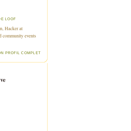
DE LOOF
n, Hacker at
d community events
ON PROFIL COMPLET
ve