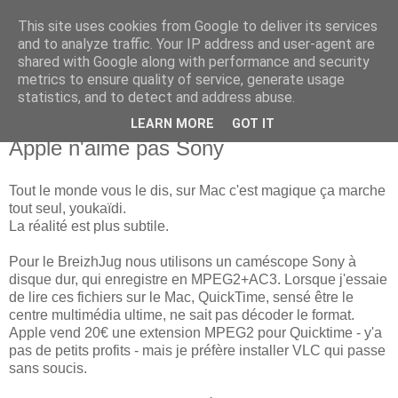
This site uses cookies from Google to deliver its services
new Blog( perso );
and to analyze traffic. Your IP address and user-agent are
shared with Google along with performance and security
metrics to ensure quality of service, generate usage
Yet another Java blog, comme on dit
statistics, and to detect and address abuse.
LEARN MORE
GOT IT
19 octobre 2010
Apple n'aime pas Sony
Tout le monde vous le dis, sur Mac c'est magique ça marche
tout seul, youkaïdi.
La réalité est plus subtile.
Pour le BreizhJug nous utilisons un caméscope Sony à
disque dur, qui enregistre en MPEG2+AC3. Lorsque j'essaie
de lire ces fichiers sur le Mac, QuickTime, sensé être le
centre multimédia ultime, ne sait pas décoder le format.
Apple vend 20€ une extension MPEG2 pour Quicktime - y'a
pas de petits profits - mais je préfère installer VLC qui passe
sans soucis.