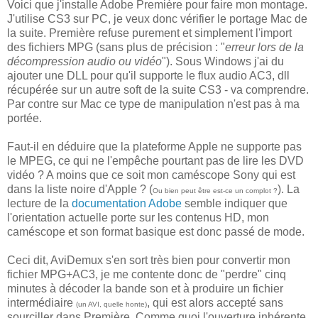
Voici que j'installe Adobe Première pour faire mon montage.
J'utilise CS3 sur PC, je veux donc vérifier le portage Mac de
la suite. Première refuse purement et simplement l'import
des fichiers MPG (sans plus de précision : "
erreur lors de la
décompression audio ou vidéo
"). Sous Windows j'ai du
ajouter une DLL pour qu'il supporte le flux audio AC3, dll
récupérée sur un autre soft de la suite CS3 - va comprendre.
Par contre sur Mac ce type de manipulation n'est pas à ma
portée.
Faut-il en déduire que la plateforme Apple ne supporte pas
le MPEG, ce qui ne l'empêche pourtant pas de lire les DVD
vidéo ? A moins que ce soit mon caméscope Sony qui est
dans la liste noire d'Apple ? (
). La
Ou bien peut être est-ce un complot ?
lecture de la
documentation Adobe
semble indiquer que
l'orientation actuelle porte sur les contenus HD, mon
caméscope et son format basique est donc passé de mode.
Ceci dit, AviDemux s'en sort très bien pour convertir mon
fichier MPG+AC3, je me contente donc de "perdre" cinq
minutes à décoder la bande son et à produire un fichier
intermédiaire
, qui est alors accepté sans
(un AVI, quelle honte)
sourciller dans Première. Comme quoi l'ouverture inhérente