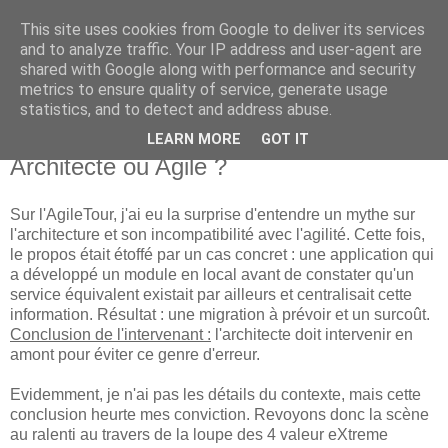
This site uses cookies from Google to deliver its services
new Blog( perso );
and to analyze traffic. Your IP address and user-agent are
shared with Google along with performance and security
metrics to ensure quality of service, generate usage
Yet another Java blog, comme on dit
statistics, and to detect and address abuse.
LEARN MORE
GOT IT
20 octobre 2010
Architecte ou Agile ?
Sur l'AgileTour, j'ai eu la surprise d'entendre un mythe sur
l'architecture et son incompatibilité avec l'agilité. Cette fois,
le propos était étoffé par un cas concret : une application qui
a développé un module en local avant de constater qu'un
service équivalent existait par ailleurs et centralisait cette
information. Résultat : une migration à prévoir et un surcoût.
Conclusion de l'intervenant :
l'architecte doit intervenir en
amont pour éviter ce genre d'erreur.
Evidemment, je n'ai pas les détails du contexte, mais cette
conclusion heurte mes conviction. Revoyons donc la scène
au ralenti au travers de la loupe des 4 valeur eXtreme