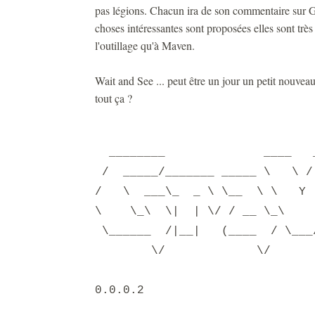
pas légions. Chacun ira de son commentaire sur G
choses intéressantes sont proposées elles sont très 
l'outillage qu'à Maven.
Wait and See ... peut être un jour un petit nouvea
tout ça ?
________ _
/ _____/_______ _____ \
/ \ ___\_ _ \ \__ \ \
\ \_\ \| | \/ / __ \_\
\______ /|__| (____ / \_
\/ \/ 
0.0.0.2