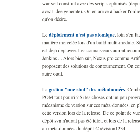
war soit construit avec des scripts optimisés (dep
avez l'idée générale). On en arrive à hacker l'ordr
qu'on désire.
déploiement n'est pas atomique
Le
, loin s'en f
manière morcelée lors d'un build multi-module. Si 
est déjà déployée. Les connaisseurs auront reconn
Jenkins ... Alors bien sûr, Nexus pro comme Arti
proposent des solutions de contournement. On com
autre outil.
gestion "one-shot" des métadonnées
La
. Combi
POM tout pourri ? Si les choses ont un peu progress
mécanisme de version sur ces méta-données, en plus 
cette version lors de la release. De ce point de v
dépôt svn n'aurait pas été idiot, et lors de la relea
au méta-données du dépôt @révision1234.