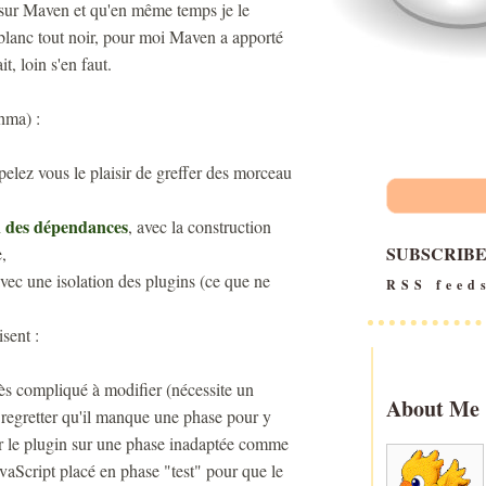
re sur Maven et qu'en même temps je le
t blanc tout noir, pour moi Maven a apporté
t, loin s'en faut.
hma) :
ppelez vous le plaisir de greffer des morceau
n des dépendances
, avec la construction
SUBSCRIB
,
vec une isolation des plugins (ce que ne
RSS feed
sent :
très compliqué à modifier (nécessite un
About Me
 regretter qu'il manque une phase pour y
rer le plugin sur une phase inadaptée comme
aScript placé en phase "test" pour que le