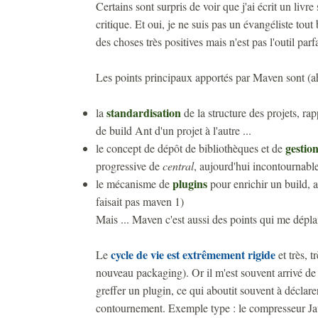
Certains sont surpris de voir que j'ai écrit un liv
critique. Et oui, je ne suis pas un évangéliste tou
des choses très positives mais n'est pas l'outil parfai
Les points principaux apportés par Maven sont (a
standardisation
la
de la structure des projets, ra
de build Ant d'un projet à l'autre ...
gestio
le concept de dépôt de bibliothèques et de
progressive de
central
, aujourd'hui incontournable
plugins
le mécanisme de
pour enrichir un build, a
faisait pas maven 1)
Mais ... Maven c'est aussi des points qui me déplai
cycle de vie est extrêmement rigide
Le
et très, 
nouveau packaging). Or il m'est souvent arrivé de
greffer un plugin, ce qui aboutit souvent à décla
contournement. Exemple type : le compresseur Jav