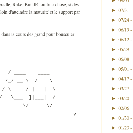
09/04 -
►
radle, Rake, BuildR, ou truc-chose, si des
07/31 -
►
loin d'atteindre la maturité et le support par
07/24 -
►
06/19 -
►
u dans la cours des grand pour bousculer
06/12 -
►
05/29 -
►
05/08 -
►
___ ____
05/01 -
►
 \ / / ____ ____
04/17 -
►
 Y /_/ __ \ / \
03/27 -
►
 / \ ___/ | | \
__/ \___ ]|___| /
03/20 -
►
\/ \/
02/06 -
►
v
01/30 -
►
01/23 -
►