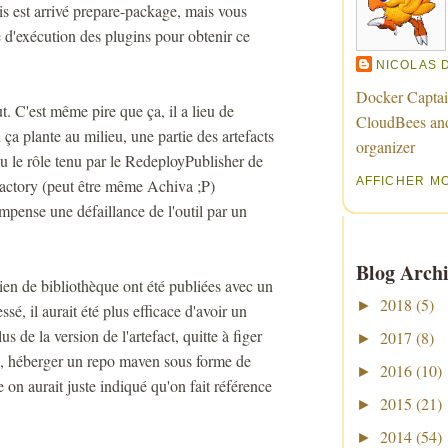
uis est arrivé prepare-package, mais vous
e d'exécution des plugins pour obtenir ce
NICOLAS 
Docker Captai
aut. C'est même pire que ça, il a lieu de
CloudBees an
ça plante au milieu, une partie des artefacts
organizer
u le rôle tenu par le RedeployPublisher de
AFFICHER M
factory (peut être même Achiva ;P)
pense une défaillance de l'outil par un
Blog Archi
en de bibliothèque ont été publiées avec un
2018
(5)
►
é, il aurait été plus efficace d'avoir un
de la version de l'artefact, quitte à figer
2017
(8)
►
ue, héberger un repo maven sous forme de
2016
(10)
►
se on aurait juste indiqué qu'on fait référence
2015
(21)
►
2014
(54)
►