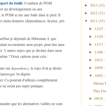
upport du build
. Combien de POM
2013
(25)
►
liés au développement ou aux
2012
(51)
►
le POM se tire une balle dans le pied. Il
 des méta-données (dépendances, license, pré-
2011
(35)
▼
12/25 -
►
11/20 -
►
urd'hui je dépends de Hibrenate 4, que
11/13 -
ulant reconstruire mon projet, peut être aura
►
eux ?) autres repos que je déclare dans mon
11/06 -
►
 même ? Deux options pour cela :
10/23 -
►
10/09 -
aire sur
dependency
, le repo d'où je désire
►
d'interroger 36 dépôts
10/02 -
▼
ser. Ca pourrait d'ailleurs complètement
Maven W
e ne serait pas super pratique.
Play F
09/18 -
►
naitre que les alternatives viables ne sont