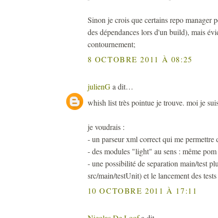
Sinon je crois que certains repo manager 
des dépendances lors d'un build), mais év
contournement;
8 OCTOBRE 2011 À 08:25
julienG
a dit…
whish list très pointue je trouve. moi je su
je voudrais :
- un parseur xml correct qui me permettre
- des modules "light" au sens : même pom
- une possibilité de separation main/test pl
src/main/testUnit) et le lancement des tests 
10 OCTOBRE 2011 À 17:11
Nicolas De Loof
a dit…