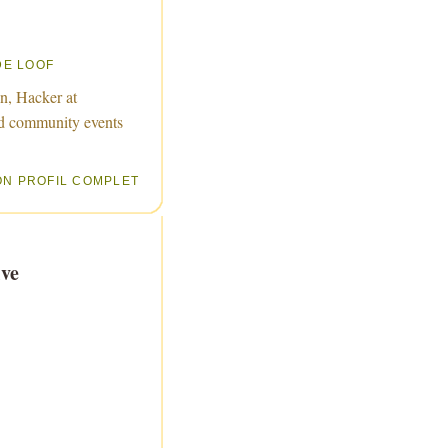
DE LOOF
n, Hacker at
d community events
ON PROFIL COMPLET
ve