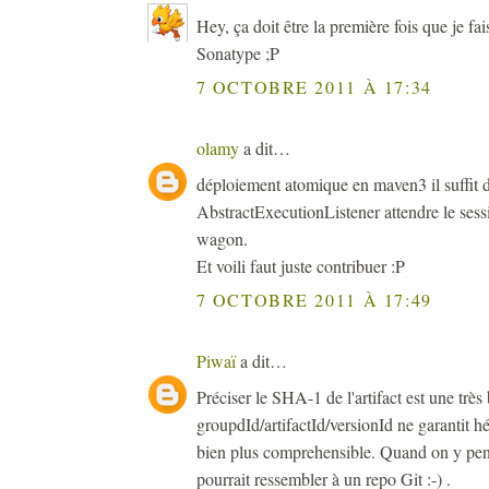
Hey, ça doit être la première fois que je fa
Sonatype ;P
7 OCTOBRE 2011 À 17:34
olamy
a dit…
déploiement atomique en maven3 il suffit d
AbstractExecutionListener attendre le sessi
wagon.
Et voili faut juste contribuer :P
7 OCTOBRE 2011 À 17:49
Piwaï
a dit…
Préciser le SHA-1 de l'artifact est une trè
groupdId/artifactId/versionId ne garantit 
bien plus comprehensible. Quand on y pe
pourrait ressembler à un repo Git :-) .