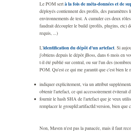
à la fois de méta-données et de s
Le POM sert
déployés contiennent des profils, des paramètres 
environnements de test. A cumuler ces deux rôles, 
faudrait découpler le build (profils, plugins, etc)
requis, ...)
identification du dépôt d'un artefact
L'
. Si aujo
j'obtiens depuis le dépôt jBoss, dans 6 mois en vo
t-il été publié sur central, ou sur l'un des (nombr
POM. Qu'est ce qui me garantit que c'est bien le
indiquer explicitement, via un attribut supplément
obtenir l'artefact, ce qui accessoirement éviterait 
fournir le hash SHA de l'artefact que je veux utili
remplacer le groupId:artifactId:version, bien que c
Non, Maven n'est pas la panacée, mais il faut recon