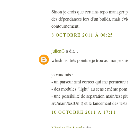
Sinon je crois que certains repo manager 
des dépendances lors d'un build), mais év
contournement;
8 OCTOBRE 2011 À 08:25
julienG
a dit…
whish list très pointue je trouve. moi je su
je voudrais :
- un parseur xml correct qui me permettre
- des modules "light" au sens : même pom
- une possibilité de separation main/test pl
src/main/testUnit) et le lancement des tests 
10 OCTOBRE 2011 À 17:11
Nicolas De Loof
a dit…