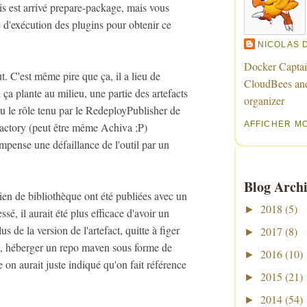
uis est arrivé prepare-package, mais vous
e d'exécution des plugins pour obtenir ce
NICOLAS 
Docker Captai
aut. C'est même pire que ça, il a lieu de
CloudBees an
ça plante au milieu, une partie des artefacts
organizer
u le rôle tenu par le RedeployPublisher de
AFFICHER M
factory (peut être même Achiva ;P)
pense une défaillance de l'outil par un
Blog Archi
en de bibliothèque ont été publiées avec un
2018
(5)
►
é, il aurait été plus efficace d'avoir un
de la version de l'artefact, quitte à figer
2017
(8)
►
ue, héberger un repo maven sous forme de
2016
(10)
►
se on aurait juste indiqué qu'on fait référence
2015
(21)
►
2014
(54)
►