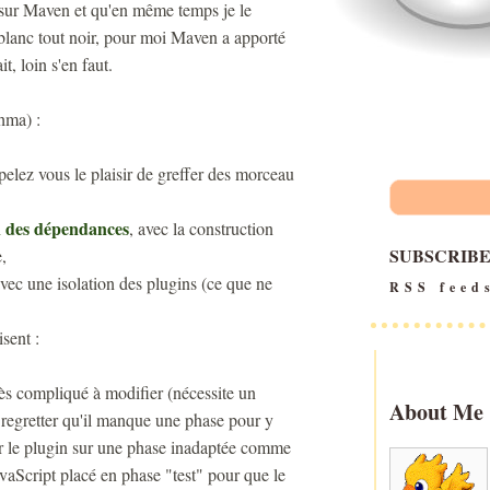
re sur Maven et qu'en même temps je le
t blanc tout noir, pour moi Maven a apporté
t, loin s'en faut.
hma) :
ppelez vous le plaisir de greffer des morceau
n des dépendances
, avec la construction
SUBSCRIB
,
vec une isolation des plugins (ce que ne
RSS feed
sent :
très compliqué à modifier (nécessite un
About Me
 regretter qu'il manque une phase pour y
rer le plugin sur une phase inadaptée comme
aScript placé en phase "test" pour que le