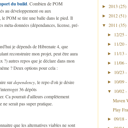
upport du build
. Combien de POM
2013
(25)
►
liés au développement ou aux
2012
(51)
►
le POM se tire une balle dans le pied. Il
 des méta-données (dépendances, license, pré-
2011
(35)
▼
12/25 -
►
11/20 -
►
urd'hui je dépends de Hibrenate 4, que
11/13 -
ulant reconstruire mon projet, peut être aura
►
eux ?) autres repos que je déclare dans mon
11/06 -
►
 même ? Deux options pour cela :
10/23 -
►
10/09 -
aire sur
dependency
, le repo d'où je désire
►
d'interroger 36 dépôts
10/02 -
▼
ser. Ca pourrait d'ailleurs complètement
Maven W
e ne serait pas super pratique.
Play F
09/18 -
►
naitre que les alternatives viables ne sont