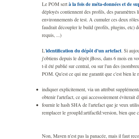
à la fois de méta-données et de s
Le POM sert
déployés contiennent des profils, des paramètres 
environnements de test. A cumuler ces deux rôles, 
faudrait découpler le build (profils, plugins, etc)
requis, ...)
identification du dépôt d'un artefact
L'
. Si aujo
j'obtiens depuis le dépôt jBoss, dans 6 mois en vo
t-il été publié sur central, ou sur l'un des (nombr
POM. Qu'est ce qui me garantit que c'est bien le
indiquer explicitement, via un attribut supplément
obtenir l'artefact, ce qui accessoirement éviterait 
fournir le hash SHA de l'artefact que je veux utili
remplacer le groupId:artifactId:version, bien que c
Non, Maven n'est pas la panacée, mais il faut recon