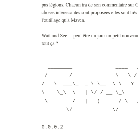
pas légions. Chacun ira de son commentaire sur G
choses intéressantes sont proposées elles sont très 
l'outillage qu'à Maven.
Wait and See ... peut être un jour un petit nouvea
tout ça ?
________ _
/ _____/_______ _____ \
/ \ ___\_ _ \ \__ \ \
\ \_\ \| | \/ / __ \_\
\______ /|__| (____ / \_
\/ \/ 
0.0.0.2