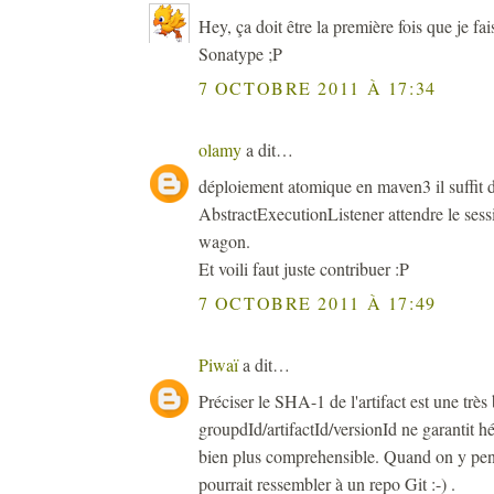
Hey, ça doit être la première fois que je fa
Sonatype ;P
7 OCTOBRE 2011 À 17:34
olamy
a dit…
déploiement atomique en maven3 il suffit d
AbstractExecutionListener attendre le sessi
wagon.
Et voili faut juste contribuer :P
7 OCTOBRE 2011 À 17:49
Piwaï
a dit…
Préciser le SHA-1 de l'artifact est une trè
groupdId/artifactId/versionId ne garantit 
bien plus comprehensible. Quand on y pe
pourrait ressembler à un repo Git :-) .