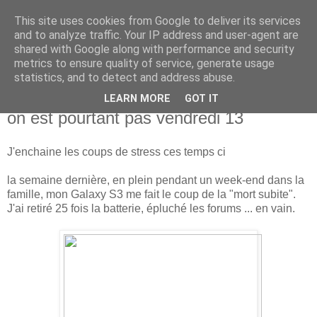
This site uses cookies from Google to deliver its services
new Blog( perso );
and to analyze traffic. Your IP address and user-agent are
shared with Google along with performance and security
metrics to ensure quality of service, generate usage
Yet another Java blog, comme on dit
statistics, and to detect and address abuse.
LEARN MORE
GOT IT
09 novembre 2013
on est pourtant pas vendredi 13
J'enchaine les coups de stress ces temps ci
la semaine dernière, en plein pendant un week-end dans la
famille, mon Galaxy S3 me fait le coup de la "mort subite".
J'ai retiré 25 fois la batterie, épluché les forums ... en vain.