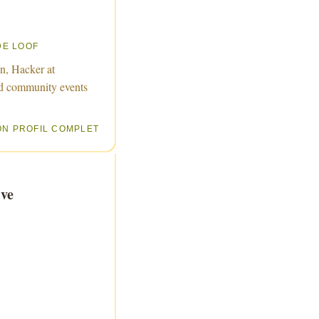
DE LOOF
n, Hacker at
d community events
ON PROFIL COMPLET
ve