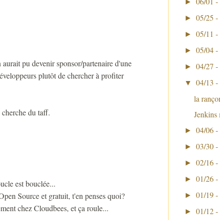
06/01 -
►
05/25 -
►
05/11 -
►
05/04 -
►
on aurait pu devenir sponsor/partenaire d'une
04/27 -
►
éveloppeurs plutôt de chercher à profiter
04/13 -
▼
la ranço
 cherche du taff.
Jenkins
04/06 -
►
03/30 -
►
02/16 -
►
01/26 -
►
cle est bouclée...
01/19 -
 Open Source et gratuit, t'en penses quoi?
►
ment chez Cloudbees, et ça roule...
01/12 -
►