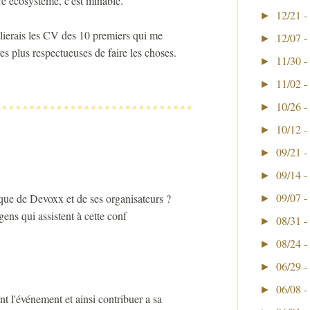
re écosystème, c'est minable.
12/21 -
►
blierais les CV des 10 premiers qui me
12/07 -
►
es plus respectueuses de faire les choses.
11/30 -
►
11/02 -
►
10/26 -
►
10/12 -
►
09/21 -
►
09/14 -
►
09/07 -
que de Devoxx et de ses organisateurs ?
►
ens qui assistent à cette conf
08/31 -
►
08/24 -
►
06/29 -
►
06/08 -
►
nt l'événement et ainsi contribuer a sa