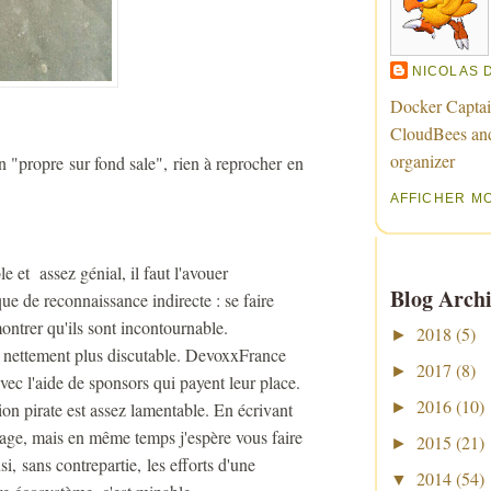
NICOLAS 
Docker Captai
CloudBees an
organizer
n "propre sur fond sale", rien à reprocher en
AFFICHER M
 et assez génial, il faut l'avouer
Blog Archi
 de reconnaissance indirecte : se faire
ntrer qu'ils sont incontournable.
2018
(5)
►
t nettement plus discutable. DevoxxFrance
2017
(8)
►
vec l'aide de sponsors qui payent leur place.
2016
(10)
ion pirate est assez lamentable. En écrivant
►
sage, mais en même temps j'espère vous faire
2015
(21)
►
, sans contrepartie, les efforts d'une
2014
(54)
▼