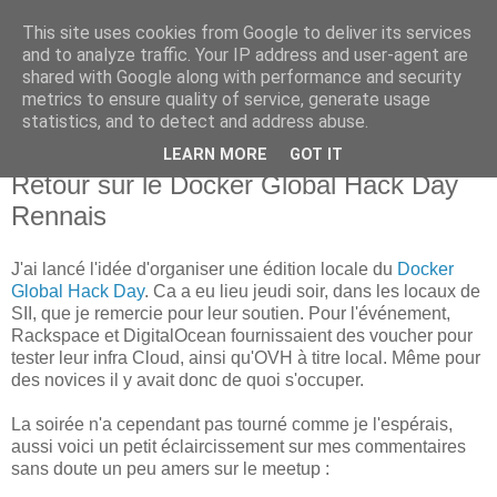
This site uses cookies from Google to deliver its services
new Blog( perso );
and to analyze traffic. Your IP address and user-agent are
shared with Google along with performance and security
metrics to ensure quality of service, generate usage
Yet another Java blog, comme on dit
statistics, and to detect and address abuse.
LEARN MORE
GOT IT
01 novembre 2014
Retour sur le Docker Global Hack Day
Rennais
J'ai lancé l'idée d'organiser une édition locale du
Docker
Global Hack Day
. Ca a eu lieu jeudi soir, dans les locaux de
SII, que je remercie pour leur soutien. Pour l'événement,
Rackspace et DigitalOcean fournissaient des voucher pour
tester leur infra Cloud, ainsi qu'OVH à titre local. Même pour
des novices il y avait donc de quoi s'occuper.
La soirée n'a cependant pas tourné comme je l'espérais,
aussi voici un petit éclaircissement sur mes commentaires
sans doute un peu amers sur le meetup :