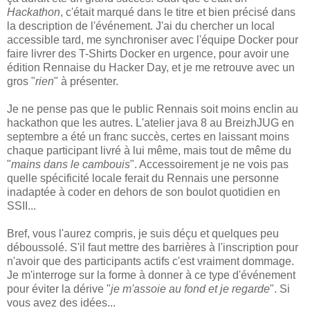
Hackathon
, c'était marqué dans le titre et bien précisé dans
la description de l'événement. J'ai du chercher un local
accessible tard, me synchroniser avec l'équipe Docker pour
faire livrer des T-Shirts Docker en urgence, pour avoir une
édition Rennaise du Hacker Day, et je me retrouve avec un
gros "
rien
" à présenter.
Je ne pense pas que le public Rennais soit moins enclin au
hackathon que les autres. L'atelier java 8 au BreizhJUG en
septembre a été un franc succès, certes en laissant moins
chaque participant livré à lui même, mais tout de même du
"
mains dans le cambouis
". Accessoirement je ne vois pas
quelle spécificité locale ferait du Rennais une personne
inadaptée à coder en dehors de son boulot quotidien en
SSII...
Bref, vous l'aurez compris, je suis déçu et quelques peu
déboussolé. S'il faut mettre des barrières à l'inscription pour
n'avoir que des participants actifs c'est vraiment dommage.
Je m'interroge sur la forme à donner à ce type d'événement
pour éviter la dérive "
je m'assoie au fond et je regarde
". Si
vous avez des idées...