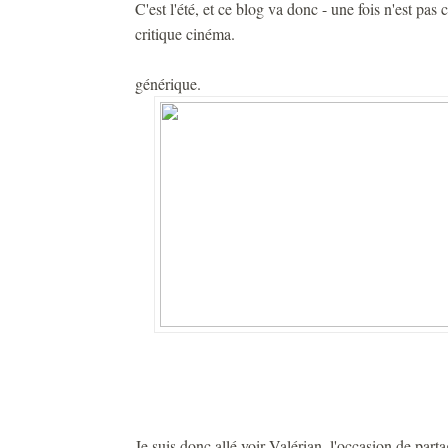
C'est l'été, et ce blog va donc - une fois n'est pa
critique cinéma.
générique.
Je suis donc allé voir Valérian, l'occasion de pa