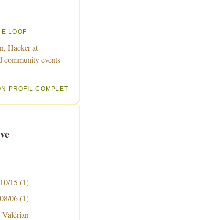
DE LOOF
n, Hacker at
d community events
ON PROFIL COMPLET
ve
 10/15
(1)
 08/06
(1)
é Valérian