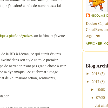
 que j'ai adoré et relu de nombreuses fois
NICOLAS 
Docker Captai
CloudBees an
organizer
tiques plutôt négatives
sur le film, et j'avoue
AFFICHER M
 de la BD à l'écran, ce qui aurait été très
évolué dans son style entre le premier
Blog Archi
ype de narration n'ont pas grand chose à voir
avec la dynamique liée au format "image
2018
(5)
►
mat de 2h, mariant action, sentiments,
2017
(8)
▼
10/08 -
►
ptation
07/30 -
▼
J'ai aim
eux de l'oeuvre originale peuvent