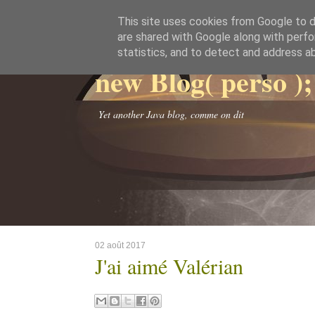
This site uses cookies from Google to de
are shared with Google along with perfo
statistics, and to detect and address a
new Blog( perso );
Yet another Java blog, comme on dit
02 août 2017
J'ai aimé Valérian