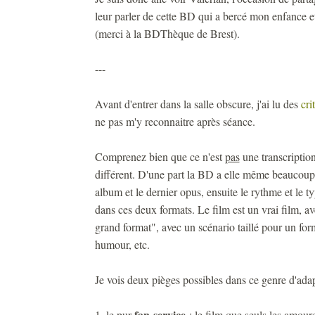
leur parler de cette BD qui a bercé mon enfance et
(merci à la BDThèque de Brest).
---
Avant d'entrer dans la salle obscure, j'ai lu des
cri
ne pas m'y reconnaitre après séance.
Comprenez bien que ce n'est
pas
une transcription
différent. D'une part la BD a elle même beaucoup 
album et le dernier opus, ensuite le rythme et le t
dans ces deux formats. Le film est un vrai film, 
grand format", avec un scénario taillé pour un for
humour, etc.
Je vois deux pièges possibles dans ce genre d'ada
fan-service
1. le pur
: le film que seuls les amour