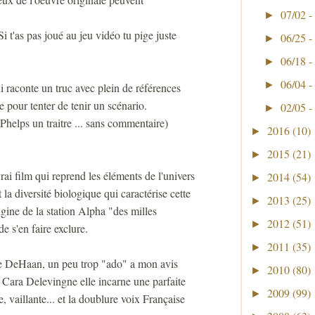
07/02 -
►
 Si t'as pas joué au jeu vidéo tu pige juste
06/25 -
►
06/18 -
►
06/04 -
►
ui raconte un truc avec plein de références
 pour tenter de tenir un scénario.
02/05 -
►
 Phelps un traitre ... sans commentaire)
2016
(10)
►
2015
(21)
►
ai film qui reprend les éléments de l'univers
2014
(54)
►
la diversité biologique qui caractérise cette
2013
(25)
►
igine de la station Alpha "des milles
2012
(51)
►
de s'en faire exclure.
2011
(35)
►
ne DeHaan, un peu trop "ado" a mon avis
2010
(80)
►
a Cara Delevingne elle incarne une parfaite
2009
(99)
►
, vaillante... et la doublure voix Française