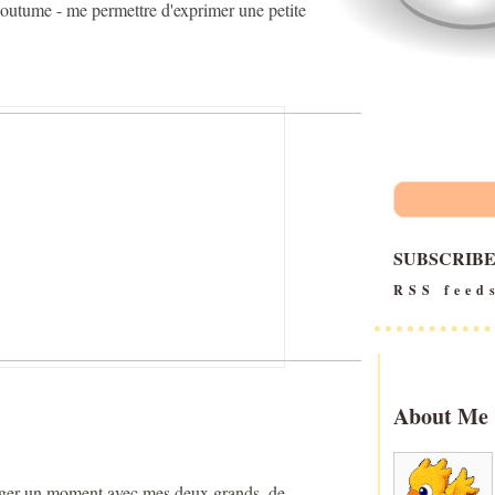
s coutume - me permettre d'exprimer une petite
SUBSCRIB
RSS feed
About Me
rtager un moment avec mes deux grands, de