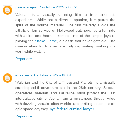
percyrempel
7 octobre 2025 à 09:51
Valerian is a visually stunning film, a true cinematic
experience. While not a direct adaptation, it captures the
spirit of the source material. The film cleverly avoids the
pitfalls of fan service or Hollywood butchery. It’s a fun ride
with action and heart. It reminds me of the simple joys of
playing the
Snake Game
, a classic that never gets old. The
diverse alien landscapes are truly captivating, making it a
worthwhile watch.
Répondre
elisalee
28 octobre 2025 à 08:01
“Valerian and the City of a Thousand Planets” is a visually
stunning sci-fi adventure set in the 28th century. Special
operatives Valerian and Laureline must protect the vast
intergalactic city of Alpha from a mysterious threat. Filled
with dazzling visuals, alien worlds, and thrilling action, it’s an
epic space odyssey.
nyc federal criminal lawyer
Répondre