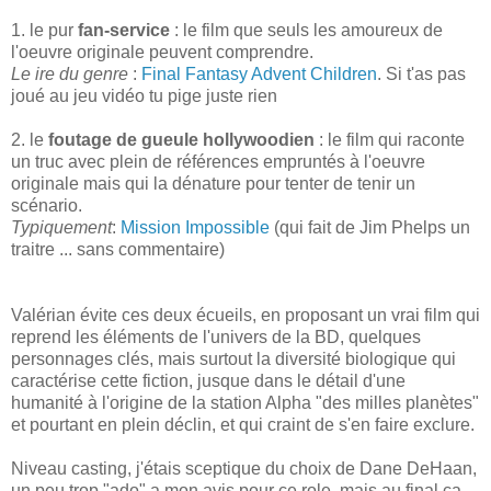
1. le pur
fan-service
: le film que seuls les amoureux de
l'oeuvre originale peuvent comprendre.
Le ire du genre
:
Final Fantasy Advent Children
. Si t'as pas
joué au jeu vidéo tu pige juste rien
2. le
foutage de gueule hollywoodien
: le film qui raconte
un truc avec plein de références empruntés à l'oeuvre
originale mais qui la dénature pour tenter de tenir un
scénario.
Typiquement
:
Mission Impossible
(qui fait de Jim Phelps un
traitre ... sans commentaire)
Valérian évite ces deux écueils, en proposant un vrai film qui
reprend les éléments de l'univers de la BD, quelques
personnages clés, mais surtout la diversité biologique qui
caractérise cette fiction, jusque dans le détail d'une
humanité à l'origine de la station Alpha "des milles planètes"
et pourtant en plein déclin, et qui craint de s'en faire exclure.
Niveau casting, j'étais sceptique du choix de Dane DeHaan,
un peu trop "ado" a mon avis pour ce role, mais au final ça