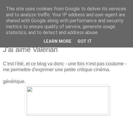
This site uses cookies from Google to deliver its services
new Blog( perso );
and to analyze traffic. Your IP address and user-agent are
shared with Google along with performance and security
metrics to ensure quality of service, generate usage
Yet another Java blog, comme on dit
statistics, and to detect and address abuse.
LEARN MORE
GOT IT
02 août 2017
J'ai aimé Valérian
C'est l'été, et ce blog va donc - une fois n'est pas coutume -
me permettre d'exprimer une petite critique cinéma.
générique.