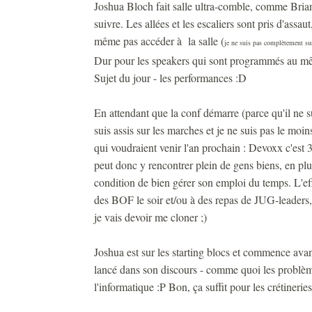
Joshua Bloch fait salle ultra-comble, comme Brian
suivre. Les allées et les escaliers sont pris d'assa
même pas accéder à la salle (
je ne suis pas complètement sur 
Dur pour les speakers qui sont programmés au mê
Sujet du jour - les performances :D
En attendant que la conf démarre (parce qu'il ne su
suis assis sur les marches et je ne suis pas le moi
qui voudraient venir l'an prochain : Devoxx c'est
peut donc y rencontrer plein de gens biens, en plus
condition de bien gérer son emploi du temps. L'eff
des BOF le soir et/ou à des repas de JUG-leader
je vais devoir me cloner ;)
Joshua est sur les starting blocs et commence avant 
lancé dans son discours - comme quoi les problèm
l'informatique :P Bon, ça suffit pour les crétineri