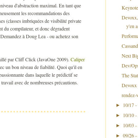
 niveau d'abstraction maximal. En tant que
Keynote
igneusement les recommandations des
Devoxx,
es (classes imbriquées de visibilité private
y'en 
nt du compilateur, et donc dégradent
Perform
e ? Demandez à Doug Lea - ou achetez son
Cassand
Next Bi
aillé par Cliff Click (JavaOne 2009).
Caliper
Dev/Ops,
ec un bon niveau de fiabilité. Quoi qu'il en
assionnante dans laquelle le prédictif se
The Sta
 travail avec de nombreuses précautions.
Devoxx
rendez-
10/17 -
►
10/10 -
►
10/03 -
►
09/26 -
►