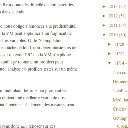
r. Il est donc très difficile de comparer des
2013
(25)
►
s dans le code.
2012
(51)
►
2011
(35)
e nous oblige à renoncer à la prédictibilité.
►
ue la VM peut appliquer à un fragment de
2010
(80)
▼
s très variables. Or le "Compilation
11/28 -
►
en tâche de fond, non-déterministe lors de
11/21 -
►
es sur du code C/C++ (la VM n'explique
'outillage (comme un profiler) peut
11/14 -
▼
ute l'analyse : 6 profilers testés sur un même
Java c
Dernière
n multipliant les runs, en groupant les
JavaPuz
n obtient une meilleure vision de nos
Modular
tat à retenir : l'étalement des mesures peut
Critéria
Getting
ouvons donc
que
reposer sur des
Open