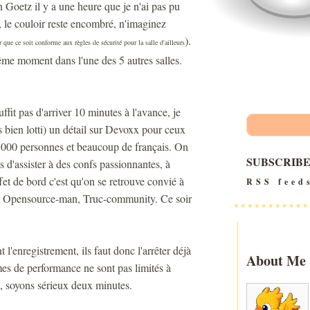
 Goetz il y a une heure que je n'ai pas pu
ut, le couloir reste encombré, n'imaginez
).
que ce soit conforme aux règles de sécurité pour la salle d'ailleurs
me moment dans l'une des 5 autres salles.
ffit pas d'arriver 10 minutes à l'avance, je
ns bien lotti) un détail sur Devoxx pour ceux
 3000 personnes et beaucoup de français. On
SUBSCRIB
 d'assister à des confs passionnantes, à
et de bord c'est qu'on se retrouve convié à
RSS feed
s, Opensource-man, Truc-community. Ce soir
l'enregistrement, ils faut donc l'arrêter déjà
About Me
es de performance ne sont pas limités à
es, soyons sérieux deux minutes.