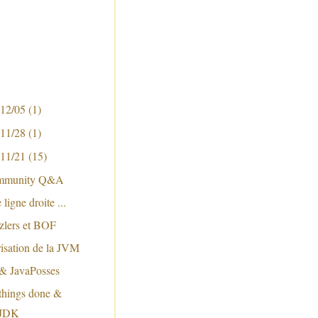
 12/05
(1)
 11/28
(1)
 11/21
(15)
ommunity Q&A
 ligne droite ...
zlers et BOF
isation de la JVM
 & JavaPosses
 things done &
JDK