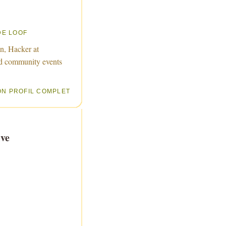
DE LOOF
n, Hacker at
d community events
ON PROFIL COMPLET
ve