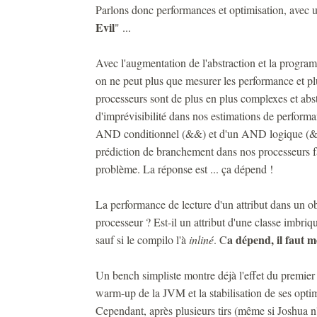
Parlons donc performances et optimisation, avec u
Evil
" ...
Avec l'augmentation de l'abstraction et la progra
on ne peut plus que mesurer les performance et plu
processeurs sont de plus en plus complexes et abst
d'imprévisibilité dans nos estimations de perform
AND conditionnel (&&) et d'un AND logique (&) es
prédiction de branchement dans nos processeurs fa
problème. La réponse est ... ça dépend !
La performance de lecture d'un attribut dans un obj
processeur ? Est-il un attribut d'une classe imbriq
a dépend, il faut m
sauf si le compilo l'à
inliné
. C
Un bench simpliste montre déjà l'effet du premier l
warm-up de la JVM et la stabilisation de ses optimi
Cependant, après plusieurs tirs (même si Joshua n'