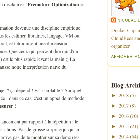
Premature Optimization is
n disclaimer "
NICOLAS 
mmation devenue une discipline empirique,
Docker Captai
s les estimer. librairies, langage, VM ou
CloudBees an
rait, et introduisent une dimension
organizer
ance. Que ceux qui peuvent dire qui d'un
AFFICHER M
t le plus rapide lèvent la main ;) La
usse notre interprétation naïve du
Blog Archi
et ? ça dépend ! Est-il volatile ? Sur quel
2018
(5)
►
uée - dans ce cas, c'est un appel de méthode,
esurer !
2017
(8)
►
2016
(10)
►
ancement par rapport à la répétition : le
2015
(21)
►
sations. Pas de grosse surprise jusqu'ici.
2014
(54)
arrive pas de le montrer sur sa démo) les
►