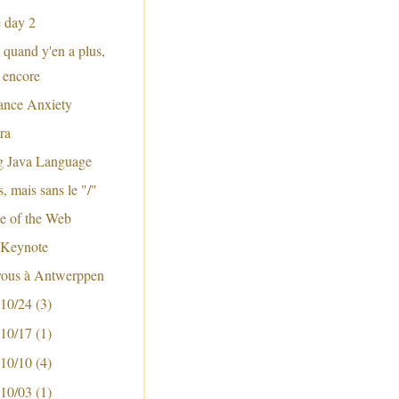
 day 2
 quand y'en a plus,
a encore
ance Anxiety
ra
g Java Language
 mais sans le "/"
te of the Web
 Keynote
vous à Antwerppen
 10/24
(3)
 10/17
(1)
 10/10
(4)
 10/03
(1)