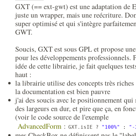
GXT (== ext-gwt) est une adaptation de
juste un wrapper, mais une reécriture. Don
super optimisé et qui s'intègre parfaiteme
GWT.
Soucis, GXT est sous GPL et propose une 
pour les développements professionnels. 
idée de cette librairie, je fait quelques tes
haut :
la librairie utilise des concepts très riche
la documentation est bien pauvre
j'ai des soucis avec le positionnement qui
des largeurs en dur, et pire que ça, en fon
(voir le code source de l'exemple
AdvancedForm
:
GXT.isIE ?
"100%"
:
"-
mes CheckBox ne définissent pas le "labe