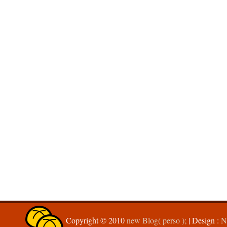
Copyright © 2010
new Blog( perso );
| Design :
N