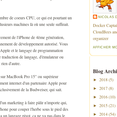
ombre de coeurs CPU, ce qui est pourtant un
NICOLAS 
usieurs machines là où une seule suffirait.
Docker Captai
CloudBees an
ncement de l'iPhone de 4ème génération,
organizer
onnement de développement autorisé. Vous
AFFICHER M
 Apple et le langage de programmation
 traduction de langage, d'èmulateur ou
t rien d'autre.
Blog Archi
r sur MacBook Pro 15" ou supérieur
2018
(5)
►
ment internet d'un partenaire Apple pour
2017
(8)
►
xclusivement de la Budweiser, qui sait.
2016
(10)
►
un marketing à faire pâlir n'importe qui,
2015
(21)
►
iPhone pour couper l'herbe sous le pied des
2014
(54)
►
 un langage pivot, ça ne va pas dans le