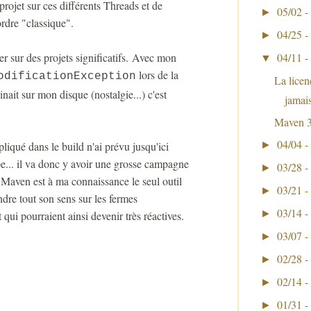
rojet sur ces différents Threads et de
05/02 -
►
ordre "classique".
04/25 -
►
04/11 -
ner sur des projets significatifs. Avec mon
▼
lors de la
odificationException
La licenc
ait sur mon disque (nostalgie...) c'est
jamai
Maven 3
04/04 -
►
liqué dans le build n'ai prévu jusqu'ici
ype... il va donc y avoir une grosse campagne
03/28 -
►
, Maven est à ma connaissance le seul outil
03/21 -
►
ndre tout son sens sur les fermes
03/14 -
►
qui pourraient ainsi devenir très réactives.
03/07 -
►
02/28 -
►
02/14 -
►
01/31 -
►