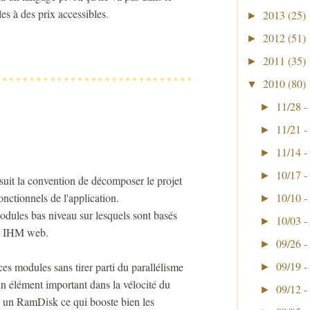
es à des prix accessibles.
2013
(25)
►
2012
(51)
►
2011
(35)
►
2010
(80)
▼
11/28 -
►
11/21 -
►
11/14 -
►
10/17 -
►
suit la convention de décomposer le projet
10/10 -
nctionnels de l'application.
►
ules bas niveau sur lesquels sont basés
10/03 -
►
ou IHM web.
09/26 -
►
09/19 -
es modules sans tirer parti du parallélisme
►
 un élément important dans la vélocité du
09/12 -
►
s un RamDisk ce qui booste bien les