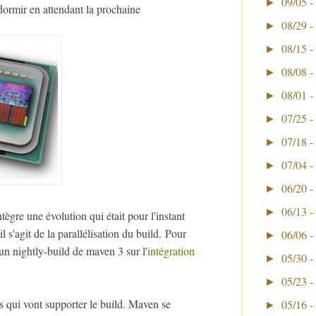
09/05 -
►
dormir en attendant la prochaine
08/29 -
►
08/15 -
►
08/08 -
►
08/01 -
►
07/25 -
►
07/18 -
►
07/04 -
►
06/20 -
►
06/13 -
►
ègre une évolution qui était pour l'instant
s'agit de la parallélisation du build. Pour
06/06 -
►
un nightly-build de maven 3 sur l'
intégration
05/30 -
►
05/23 -
►
 qui vont supporter le build. Maven se
05/16 -
►