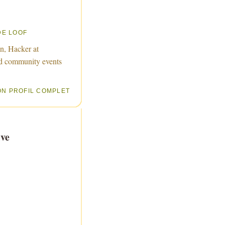
DE LOOF
n, Hacker at
d community events
ON PROFIL COMPLET
ve