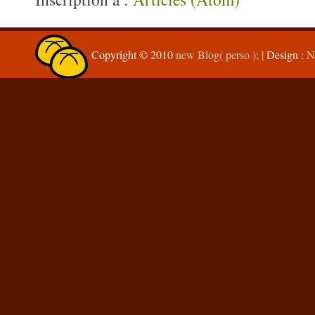
Copyright © 2010
new Blog( perso );
| Design :
N