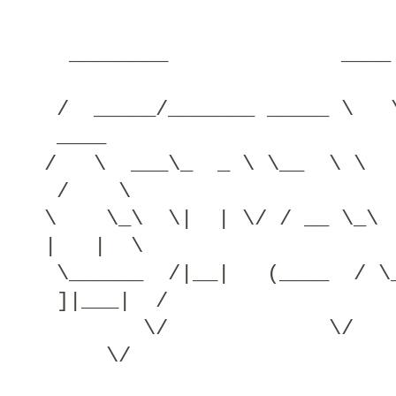
________ ___
/ _____/_______ _____ \
____
/ \ ___\_ _ \ \__ \ \ 
/ \
\ \_\ \| | \/ / __ \_
| | \
\______ /|__| (____ / \
]|___| /
\/ \/
\/