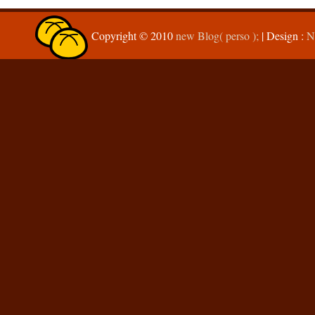
Copyright © 2010
new Blog( perso );
| Design :
N