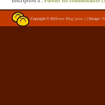
Copyright © 2010
new Blog( perso );
| Design :
N