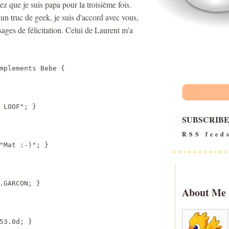
z que je suis papa pour la troisième fois.
 un truc de geek, je suis d'accord avec vous,
ages de félicitation. Celui de Laurent m'a
mplements Bebe {

LOOF"; }

SUBSCRIB
RSS feed
"Mat :-)"; }

.GARCON; }

About Me
3.0d; }
