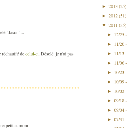
2013
(25)
►
2012
(51)
►
2011
(35)
▼
elé "Jason"...
12/25 -
►
11/20 -
►
11/13 -
ue réchauffé de
celui-ci
. Désolé, je n'ai pas
►
11/06 -
►
10/23 -
►
10/09 -
►
10/02 -
►
09/18 -
►
09/04 -
►
07/31 -
►
e petit surnom !