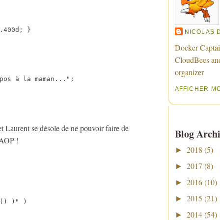
400d; }

NICOLAS 
Docker Captai
CloudBees an
organizer
pos à la maman..."; 

AFFICHER M
t Laurent se désole de ne pouvoir faire de
Blog Archi
l'AOP !
2018
(5)
►
2017
(8)
►
2016
(10)
►
2015
(21)
►
) )" )

2014
(54)
►