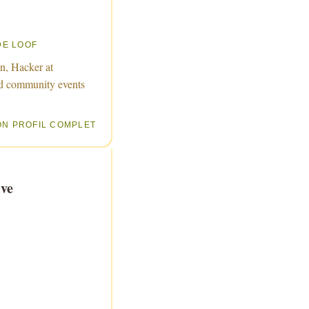
DE LOOF
n, Hacker at
d community events
ON PROFIL COMPLET
ve