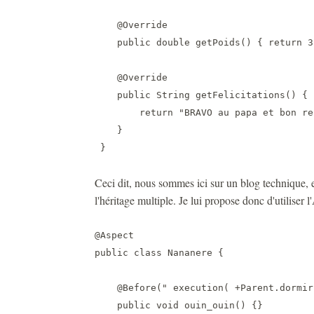
    @Override

    public double getPoids() { return 3.
    @Override

    public String getFelicitations() { 

        return "BRAVO au papa et bon re
    }

 }
Ceci dit, nous sommes ici sur un blog technique, e
l'héritage multiple. Je lui propose donc d'utiliser 
@Aspect

public class Nananere {

    @Before(" execution( +Parent.dormir(
    public void ouin_ouin() {}
