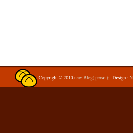
Copyright © 2010
new Blog( perso );
| Design :
N