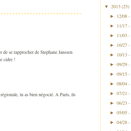
2013
(25)
▼
12/08 -
►
11/17 -
►
11/03 -
►
10/27 -
►
ier de se rapprocher de Stephane Janssen
10/13 -
►
e cidre !
09/29 -
►
09/15 -
►
08/04 -
►
07/21 -
►
gionale, tu as bien négocié. A Paris, ils
06/23 -
►
05/05 -
►
04/28 -
►