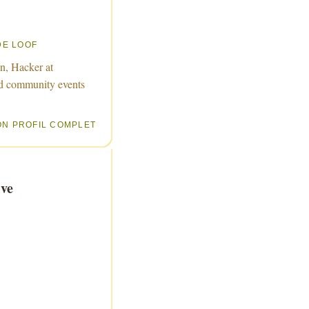
DE LOOF
n, Hacker at
d community events
ON PROFIL COMPLET
ve