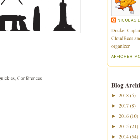
NICOLAS 
Docker Captai
CloudBees an
organizer
AFFICHER M
Quickies, Conférences
Blog Archi
2018
(5)
►
2017
(8)
►
2016
(10)
►
2015
(21)
►
2014
(54)
►