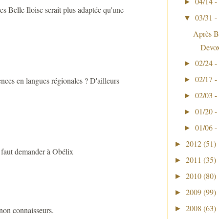
04/14 -
►
s Belle Iloise serait plus adaptée qu'une
03/31 -
▼
Après B
Devo
02/24 -
►
02/17 -
►
ences en langues régionales ? D'ailleurs
02/03 -
►
01/20 -
►
01/06 -
►
2012
(51)
►
s faut demander à Obélix
2011
(35)
►
2010
(80)
►
2009
(99)
►
2008
(63)
►
non connaisseurs.