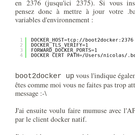
en
2376 (jusqu'ici
2375). Si vous inst
pensez donc à mettre à jour votre .ba
variables d'environnement :
1
DOCKER_HOST=tcp:
//boot2docker
:2376
2
DOCKER_TLS_VERIFY=1
3
FORWARD_DOCKER_PORTS=1
4
DOCKER_CERT_PATH=
/Users/nicolas/
.b
vous l'indique égale
boot2docker up
êtes comme moi vous ne faites pas trop att
message :-\
J'ai ensuite voulu faire mumuse avec l'AP
par le client docker natif.