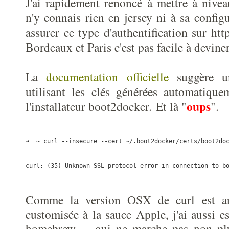
J'ai rapidement renoncé à mettre à nive
n'y connais rien en jersey ni à sa config
assurer ce type d'authentification sur htt
Bordeaux et Paris c'est pas facile à devine
La
documentation officielle
suggère u
utilisant les clés générées automatiqu
oups
l'installateur boot2docker.
Et là "
".
➜  ~ curl --insecure --cert ~/.boot2docker/certs/boot2do
curl: (35) Unknown SSL protocol error in connection to b
Comme la version OSX de curl est an
customisée à la sauce Apple, j'ai aussi e
homebrew ... qui ne marche pas non pl