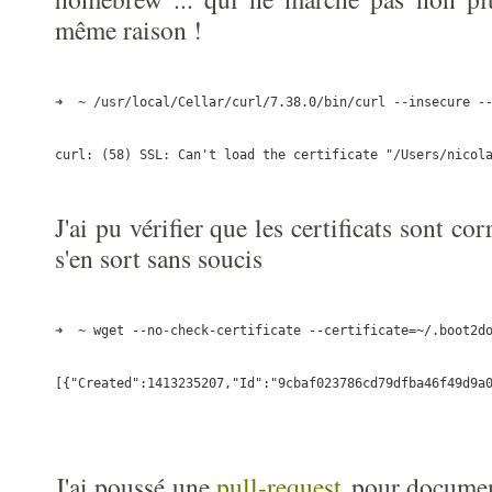
même raison !
➜  ~ /usr/local/Cellar/curl/7.38.0/bin/curl --insecure -
curl: (58) SSL: Can't load the certificate "/Users/nicol
J'ai pu vérifier que les certificats sont cor
s'en sort sans soucis
➜  ~ wget --no-check-certificate --certificate=~/.boot2d
[{"Created":1413235207,"Id":"9cbaf023786cd79dfba46f49d9a
J'ai poussé une
pull-request
pour documen