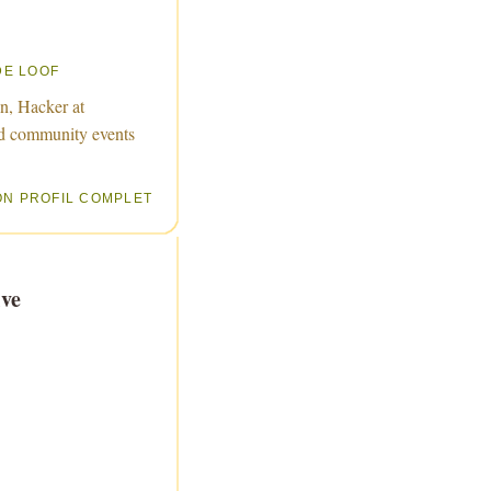
DE LOOF
n, Hacker at
d community events
ON PROFIL COMPLET
ve