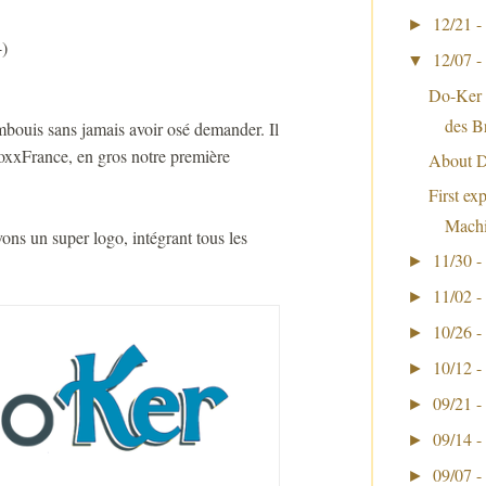
12/21 -
►
-)
12/07 -
▼
Do-Ker 
des B
mbouis sans jamais avoir osé demander. Il
voxxFrance, en gros notre première
About D
First e
Mach
ns un super logo, intégrant tous les
11/30 -
►
11/02 -
►
10/26 -
►
10/12 -
►
09/21 -
►
09/14 -
►
09/07 -
►