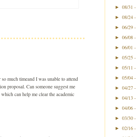
08/31 -
►
08/24 -
►
06/29 -
►
06/08 -
►
06/01 -
►
05/25 -
►
05/11 -
►
05/04 -
►
 so much timeand I was unable to attend
ation proposal. Can someone suggest me
04/27 -
►
which can help me clear the academic
04/13 -
►
04/06 -
►
03/30 -
►
02/16 -
►