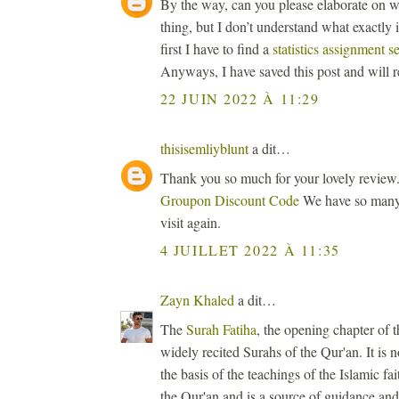
By the way, can you please elaborate on wh
thing, but I don’t understand what exactly i
first I have to find a
statistics assignment s
Anyways, I have saved this post and will rev
22 JUIN 2022 À 11:29
thisisemliyblunt
a dit…
Thank you so much for your lovely review.
Groupon Discount Code
We have so many 
visit again.
4 JUILLET 2022 À 11:35
Zayn Khaled
a dit…
The
Surah Fatiha
, the opening chapter of 
widely recited Surahs of the Qur'an. It is n
the basis of the teachings of the Islamic fait
the Qur'an and is a source of guidance and 