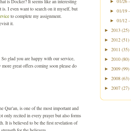
01/26 -
at is Docker? It seems like an interesting
►
t is. I even want to search on it myself, but
01/19 -
►
ervice
to complete my assignment.
01/12 -
►
isit it.
2013
(25)
►
2012
(51)
►
2011
(35)
►
 So glad you are happy with our service,
2010
(80)
►
more great offers coming soon please do
2009
(99)
►
2008
(63)
►
2007
(27)
►
the Qur'an, is one of the most important and
ot only recited in every prayer but also forms
h. It is believed to be the first revelation of
strength for the believers.