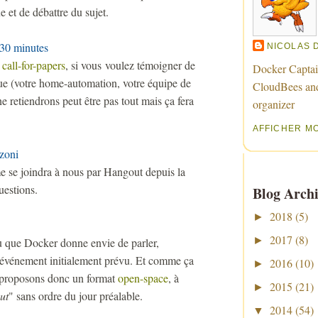
ue et de débattre du sujet.
 30 minutes
NICOLAS 
n
call-for-papers
, si vous voulez témoigner de
Docker Captai
ue (votre home-automation, votre équipe de
CloudBees an
e retiendrons peut être pas tout mais ça fera
organizer
AFFICHER M
zoni
e se joindra à nous par Hangout depuis la
uestions.
Blog Archi
2018
(5)
►
2017
(8)
►
ru que Docker donne envie de parler,
 l'événement initialement prévu. Et comme ça
2016
(10)
►
s proposons donc un format
open-space
, à
2015
(21)
►
aut
" sans ordre du jour préalable.
2014
(54)
▼