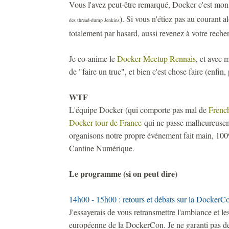
Vous l'avez peut-être remarqué, Docker c'est mo
). Si vous n'étiez pas au courant a
des thread-dump Jenkins
totalement par hasard, aussi revenez à votre reche
Je co-anime le
Docker Meetup Rennais
, et avec 
de "faire un truc", et bien c'est chose faire (enfi
WTF
L'équipe Docker (qui comporte pas mal de
Frenc
Docker tour de France
qui ne passe malheureusem
organisons notre propre événement fait main, 100% 
Cantine Numérique.
Le programme (si on peut dire)
14h00 - 15h00 : retours et débats sur la Docker
J'essayerais de vous retransmettre l'ambiance et l
européenne de la DockerCon. Je ne garanti pas de