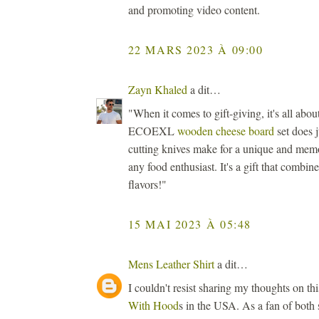
and promoting video content.
22 MARS 2023 À 09:00
Zayn Khaled
a dit…
"When it comes to gift-giving, it's all abou
ECOEXL
wooden cheese board
set does j
cutting knives make for a unique and memor
any food enthusiast. It's a gift that combine
flavors!"
15 MAI 2023 À 05:48
Mens Leather Shirt
a dit…
I couldn't resist sharing my thoughts on thi
With Hood
s in the USA. As a fan of both s