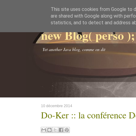
This site uses cookies from Google to de
are shared with Google along with perfo
statistics, and to detect and address a
new Blog( perso );
Yet another Java blog, comme on dit
10 décembre 2014
Do-Ker :: la conférence D