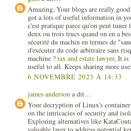
Amazing, Your blogs are really good 
got a lots of useful information in y
c'est pratique parce qu'on peut tuner t
deux ou trois trucs quand on en a bes
sécurité du machin en termes de "sa
d'exécuter du code arbitraire sans ris
machine ?
tax and estate lawyer
, It i
useful to all. Keeps sharing more usef
6 NOVEMBRE 2023 À 14:33
james anderson
a dit…
Your decryption of Linux's container
on the intricacies of security and is
Exploring alternatives like KataCont
valuable layer to address potential ke