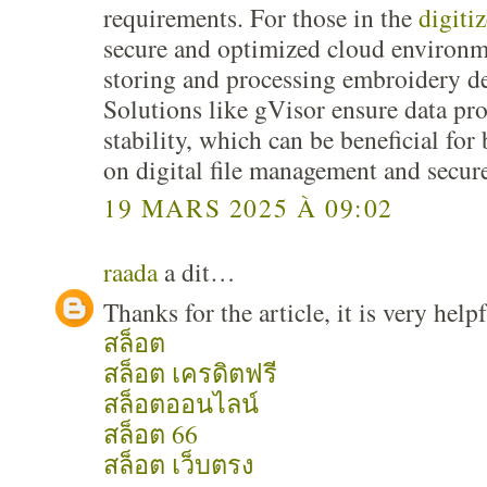
requirements. For those in the
digitiz
secure and optimized cloud environme
storing and processing embroidery des
Solutions like gVisor ensure data pr
stability, which can be beneficial for
on digital file management and secur
19 MARS 2025 À 09:02
raada
a dit…
Thanks for the article, it is very he
สล็อต
สล็อต เครดิตฟรี
สล็อตออนไลน์
สล็อต 66
สล็อต เว็บตรง